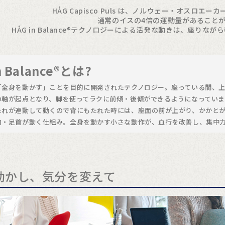
HÅG Capisco Puls は、ノルウェー・オスロ
通常のイスの4倍の運動量があること
HÅG in Balance®テクノロジーによる活発な動きは、座り
n Balance®とは?
「全身を動かす」ことを目的に開発されたテクノロジー。座っている間、
の軸が起点となり、脚を使ってラクに前傾・後傾ができるようになっていま
たれが連動して動くので背にもたれた時には、座面の前が上がり、かかと
肉・足首が動く仕組み。全身を動かす小さな動作が、血行を改善し、集中
動かし、気分を変えて