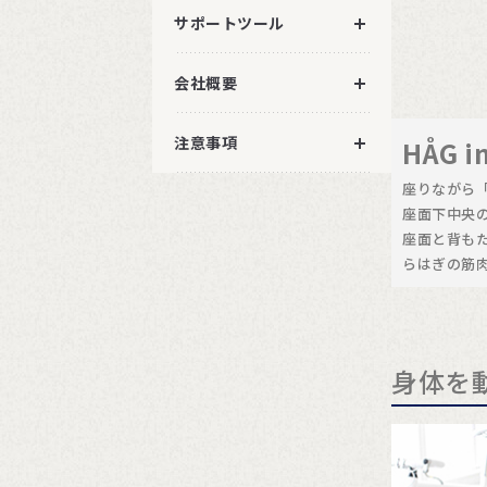
サポートツール
会社概要
注意事項
HÅG i
座りながら
座面下中央
座面と背も
らはぎの筋
身体を