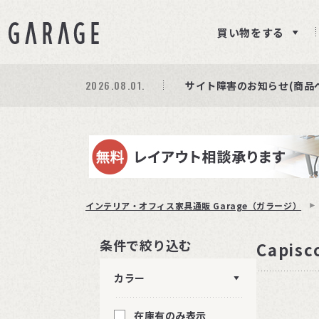
買い物をする
2026.08.01.
期間限定プレゼント│レビ
商品ページ障害復旧のお知
サイト障害のお知らせ(商品
インテリア・オフィス家具通販 Garage（ガラージ）
条件で絞り込む
Capisc
カラー
在庫有のみ表示