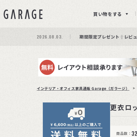
買い物をする
2026.08.03.
期間限定プレゼント│レビ
商品ページ障害復旧のお知
サイト障害のお知らせ(商品
インテリア・オフィス家具通販 Garage（ガラージ）
更衣ロッ
3
商品数：