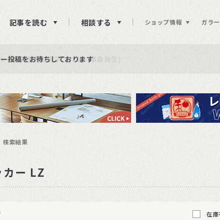
記事を読む
相談する
ショップ情報
ガラー
ュー投稿をお待ちしております
らせ
ページが正常に表示されない事象発生)
検索結果
カー LZ
2
在庫