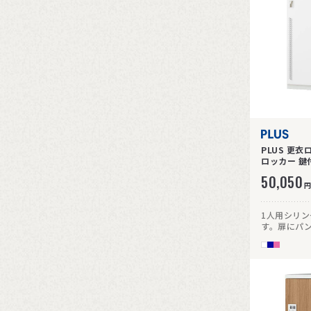
PLUS 更衣
50,050
円
1人用シリ
す。扉にパ
にくい仕様