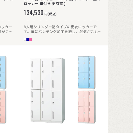
ロッカー 鍵付き 更衣室 )
134,530
円(税込)
ロッカー
8人用シリンダー錠タイプの更衣ロッカーで
気がこも
す。扉にパンチング加工を施し、湿気がこもり
にくい仕様です。