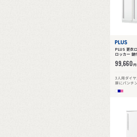
PLUS 更衣
99,660
円
3人用ダイ
扉にパンチ
い仕様です