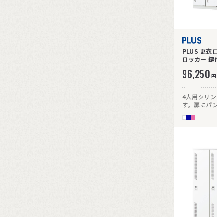
PLUS 更衣
96,250
円
4人用シリ
す。扉にパ
にくい仕様