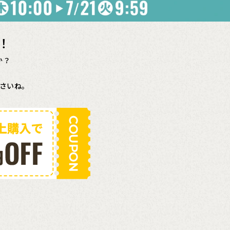
！
か？
さいね。