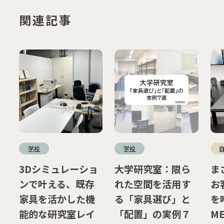
関連記事
学校
学校
3Dシミュレーショ
大学研究室：限ら
ま
ンで叶える、既存
れた空間を活用す
お
家具を活かした機
る「家具選び」と
を叶
能的な研究室レイ
「配置」の実例７
M