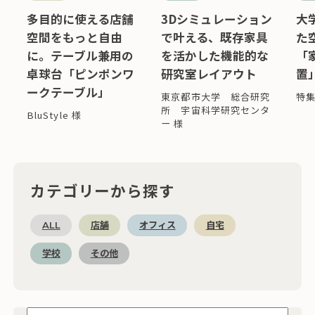
多目的に使える店舗
3Dシミュレーション
大
空間をもっと自由
で叶える、既存家具
た
に。テーブル兼用の
を活かした機能的な
「
卓球台「ピンポンワ
研究室レイアウト
置
ークテーブル」
東京都市大学 総合研究
特
所 宇宙科学研究センタ
BluStyle 様
ー 様
カテゴリーから探す
ALL
店舗
オフィス
自宅
学校
その他