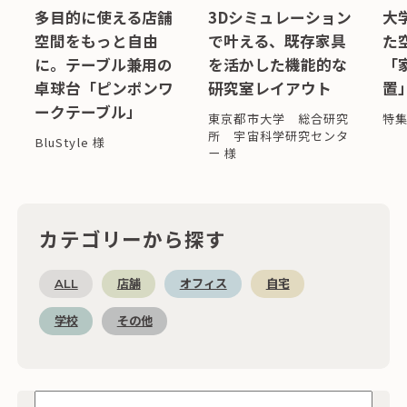
多目的に使える店舗
3Dシミュレーション
大
空間をもっと自由
で叶える、既存家具
た
に。テーブル兼用の
を活かした機能的な
「
卓球台「ピンポンワ
研究室レイアウト
置
ークテーブル」
東京都市大学 総合研究
特
所 宇宙科学研究センタ
BluStyle 様
ー 様
カテゴリーから探す
ALL
店舗
オフィス
自宅
学校
その他