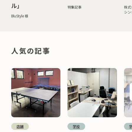
ル」
特集記事
株式
シン
BluStyle 様
人気の記事
店舗
学校