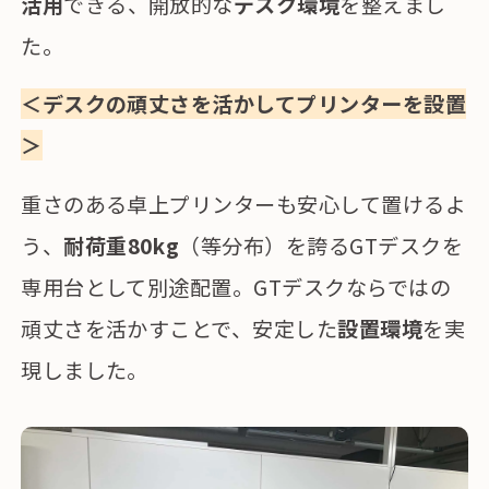
活用
できる、開放的な
デスク環境
を整えまし
た。
＜デスクの頑丈さを活かしてプリンターを設置
＞
重さのある卓上プリンターも安心して置けるよ
う、
耐荷重80kg
（等分布）を誇るGTデスクを
専用台として別途配置。GTデスクならではの
頑丈さを活かすことで、安定した
設置環境
を実
現しました。