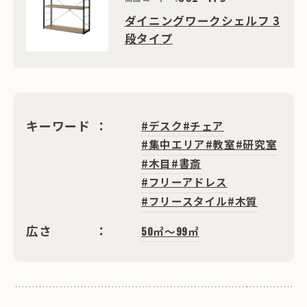
ダイニングワークシェルフ 3
段タイプ
キーワード
#デスク
#チェア
#集中エリア
#教室
#研究室
#木目
#書斎
#フリーアドレス
#フリースタイル
#木質
広さ
50㎡〜99㎡