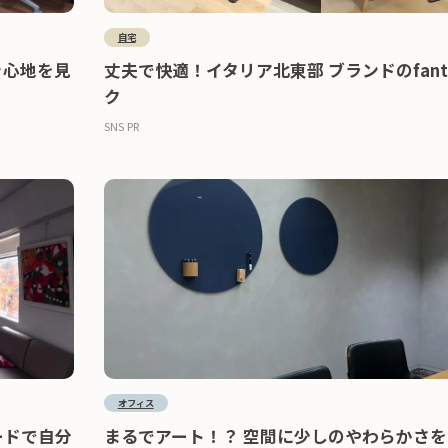
自宅
き心地を見
丈夫で快適！イタリア北東部 ブランドのfanto
ク
SNS PR
オフィス
ードで自分
まるでアート！？ 空間に少しのやわらかさ