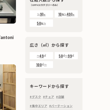
（OFFICEカテゴリーのみ）
9
10
49
〜
名
〜
名
名
以下
以下
50
〜
名
toni
広さ（㎡）から探す
49
50
99
㎡
㎡
㎡
〜
〜
100
㎡
〜
キーワードから探す
#デスク
#チェア
#店舗
#集中エリア
#パーテーション