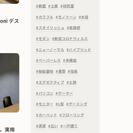
#教室
#士業
#研究室
#カラフル
#モノトーン
#木目
ni デス
#スタイリッシュ
#高級感
#モダン
#新型コロナウィルス
#ニューノーマル
#ハイブリッド
#ペーパーレス
#多機能
#秘密基地
#書斎
#役員
#エグゼクティブ
#士族
#パソコン
#ゲーマー
#モニター
#L型
#ゲーミング
#カーペット
#フローリング
#賃貸
#広い
#一戸建て
を。実用