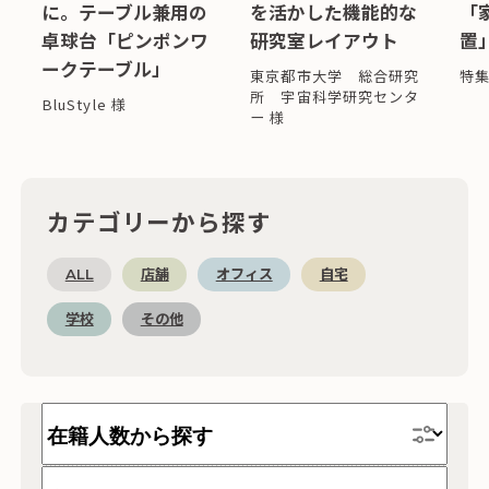
に。テーブル兼用の
を活かした機能的な
「
卓球台「ピンポンワ
研究室レイアウト
置
ークテーブル」
東京都市大学 総合研究
特
所 宇宙科学研究センタ
BluStyle 様
ー 様
カテゴリーから探す
ALL
店舗
オフィス
自宅
学校
その他