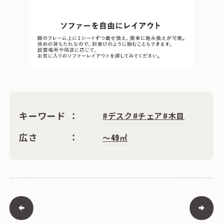
キーワード
#デスク
#チェア
#木目
広さ
〜49㎡