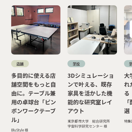
店舗
学校
多目的に使える店
3Dシミュレーショ
大
舗空間をもっと自
ンで叶える、既存
れ
由に。テーブル兼
家具を活かした機
る
用の卓球台「ピン
能的な研究室レイ
「
ポンワークテーブ
アウト
選
ル」
東京都市大学 総合研究所
特集
宇宙科学研究センター 様
BluStyle 様