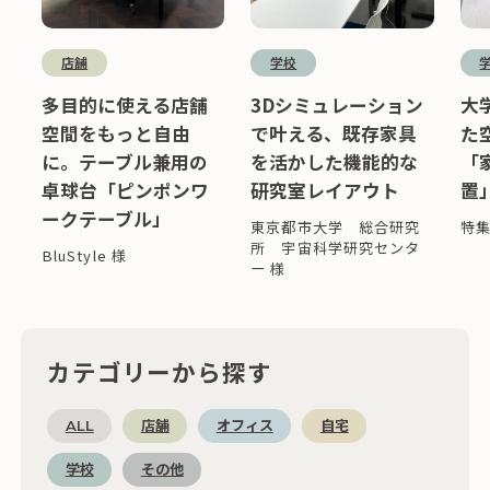
店舗
学校
多目的に使える店舗
3Dシミュレーション
大
空間をもっと自由
で叶える、既存家具
た
に。テーブル兼用の
を活かした機能的な
「
卓球台「ピンポンワ
研究室レイアウト
置
ークテーブル」
東京都市大学 総合研究
特
所 宇宙科学研究センタ
BluStyle 様
ー 様
カテゴリーから探す
ALL
店舗
オフィス
自宅
学校
その他