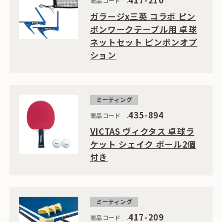
417-210
商品コード
ガラージx三英 コラボ ピン
ポンワークテーブル用 卓球
ネットセット ピンポンオプ
ション
ミーティング
435-894
商品コード
VICTAS ヴィクタス 卓球ラ
ケット シェイク ボール2個
付き
ミーティング
417-209
商品コード