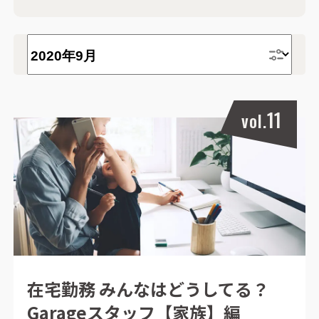
ユニーク
エグゼクティブ
ナチュラル
黒・ブラック
白・ホワイト
おしゃれ
L字デスク
便利グッズ
パソコン周り
デスク周り
オフィスレイアウト
11
vol.
働き方
オフィス
リモートワーク
在宅勤務
フェイクグリーン
インテリア・雑貨
チェア・椅子
デスク
在宅勤務 みんなはどうしてる？
Garageスタッフ【家族】編