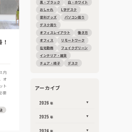
黒・ブラック
白・ホワイト
おしゃれ
L字デスク
便利グッズ
パソコン周り
デスク周り
オフィスレイアウト
働き方
善！
オフィス
リモートワーク
在宅勤務
フェイクグリーン
インテリア・雑貨
チェア・椅子
デスク
ス内
。オ
ット
アーカイブ
必要
2026
年
決
2026
8
1
（
）
2025
年
月
年
2026
6
2
（
）
年
月
2025
12
3
（
）
2024
年
月
年