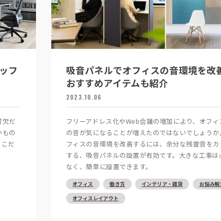
ッフ
吸音パネルでオフィスの音環境を改
おすすめアイテムも紹介
2023.10.06
可欠だ
フリーアドレス化やWeb会議の増加により、オフィ
いもの
の音が気になることが増えたのではないでしょうか
もこだ
フィスの音環境を改善するには、余分な残響音をカ
。
する、吸音パネルの設置が有効です。大きな工事は
なく、簡単に設置できます。
オフィス
働き方
インテリア・雑貨
お悩み解
オフィスレイアウト