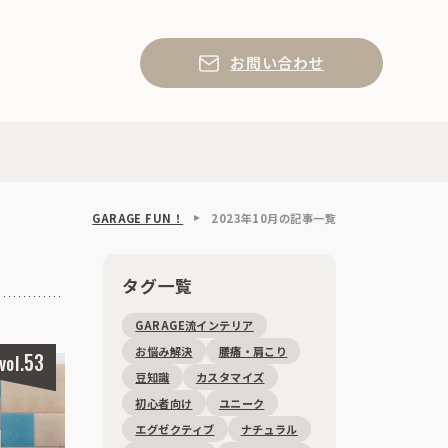
お問い合わせ
GARAGE FUN！
2023年10月の記事一覧
タグ一覧
GARAGE流インテリア
お悩み解決
腰痛・肩こり
53
vol.
豆知識
カスタマイズ
初心者向け
ユニーク
エグゼクティブ
ナチュラル