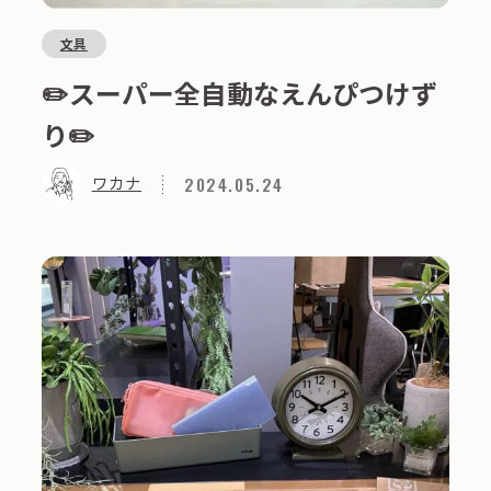
文具
✏️スーパー全自動なえんぴつけず
り✏️
2024.05.24
ワカナ