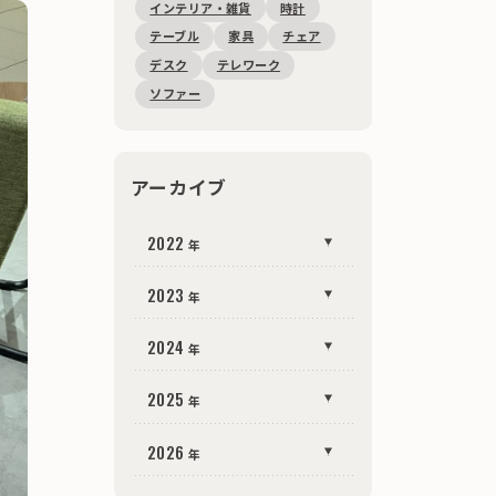
インテリア・雑貨
時計
テーブル
家具
チェア
デスク
テレワーク
ソファー
アーカイブ
2022
年
2022
12
50
（
）
2023
年
月
年
2023
12
17
（
）
2024
年
月
年
2023
11
16
（
）
年
月
2024
12
13
（
）
2025
年
月
年
2023
10
14
（
）
年
月
2024
11
15
（
）
年
月
2025
12
8
（
）
2026
年
月
年
2023
9
16
（
）
年
月
2024
10
22
（
）
年
月
2025
11
8
（
）
年
月