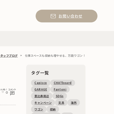
お問い合わせ
E スタッフブログ
仕事スペースも収納も増やせる、万能ワゴン！
タグ一覧
Capisco
CHATboard
GARAGE
Fantoni
いいね！
コメント
0
恵比寿周辺
SDGs
キャンペーン
文具
海外
ワゴン
収納