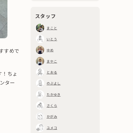
2026
8
1
（
）
2023
8
年
月
12
（
）
年
月
2024
9
10
（
）
年
月
2025
10
11
（
）
年
月
2026
7
2
（
）
2023
7
年
月
21
（
）
年
月
スタッフ
2024
8
11
（
）
年
月
2025
9
9
（
）
年
月
2026
6
6
（
）
2023
6
年
月
15
（
）
年
月
2024
7
17
（
）
まこと
年
月
2025
8
11
（
）
年
月
2026
5
5
（
）
2023
5
年
月
18
（
）
年
月
2024
6
11
（
）
いとう
年
月
2025
7
10
（
）
年
月
2026
4
4
（
）
2023
4
年
月
12
（
）
年
月
2024
5
20
（
）
すすめで
ゆめ
年
月
2025
6
9
（
）
年
月
2026
3
6
（
）
2023
3
年
月
25
（
）
年
月
2024
4
18
（
）
まやこ
年
月
2025
5
8
（
）
年
月
2026
2
6
（
）
2023
2
年
月
26
（
）
年
月
2024
3
14
（
）
とおる
年
月
す！ちょ
2025
4
12
（
）
年
月
2026
1
8
（
）
2023
1
年
月
43
（
）
年
月
2024
2
リンター
14
（
）
のぶよし
年
月
2025
3
14
（
）
年
月
2024
1
10
（
）
たかゆき
年
月
2025
2
10
（
）
年
月
さくら
2025
1
7
（
）
年
月
かがみ
ユメコ