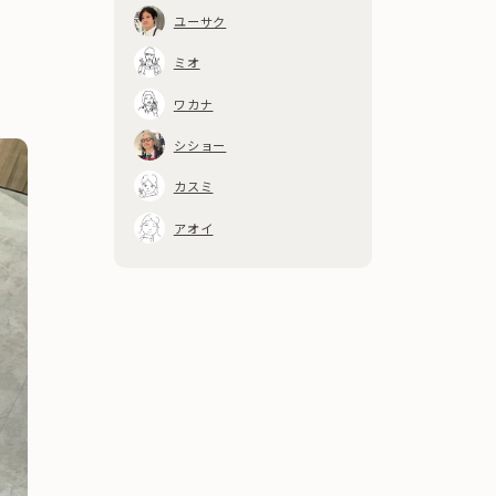
ユーサク
ミオ
ワカナ
シショー
カスミ
アオイ