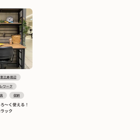
恵比寿周辺
レワーク
具
収納
ひろ～く使える！
納ラック