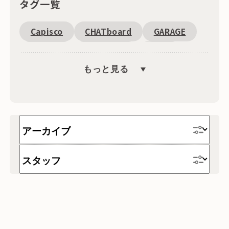
タグ一覧
Capisco
CHATboard
GARAGE
Fantoni
恵比寿周辺
SDGs
もっと見る
キャンペーン
文具
海外
ワゴン
収納
インテリア・雑貨
時計
テーブル
家具
チェア
デスク
テレワーク
ソファー