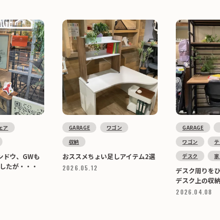
ェア
GARAGE
ワゴン
GARAGE
収納
ワゴン
テ
ンドウ、GWも
おススメちょい足しアイテム2選
デスク
家
したが・・・
2026.05.12
デスク周りを
デスク上の収
2026.04.08