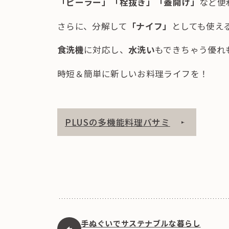
「ピーラー」「栓抜き」「蓋開け」
など便
さらに、分解して
「ナイフ」
としても使え
食洗機
に対応し、
水洗い
もできちゃう優れ
時短＆簡単に新しいお料理ライフを！
PLUSの多機能料理バサミ
手ぬぐいでサステナブルな暮らし