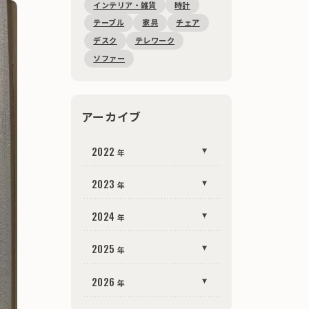
インテリア・雑貨
時計
テーブル
家具
チェア
デスク
テレワーク
ソファー
アーカイブ
2022
年
2022
12
50
（
）
2023
年
月
年
2023
12
17
（
）
2024
年
月
年
2023
11
16
（
）
年
月
2024
12
13
（
）
2025
年
月
年
2023
10
14
（
）
年
月
2024
11
15
（
）
年
月
2025
12
8
（
）
2026
年
月
年
2023
9
16
（
）
年
月
2024
10
22
（
）
年
月
2025
11
8
（
）
年
月