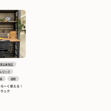
恵比寿周辺
レワーク
具
収納
ひろ～く使える！
納ラック