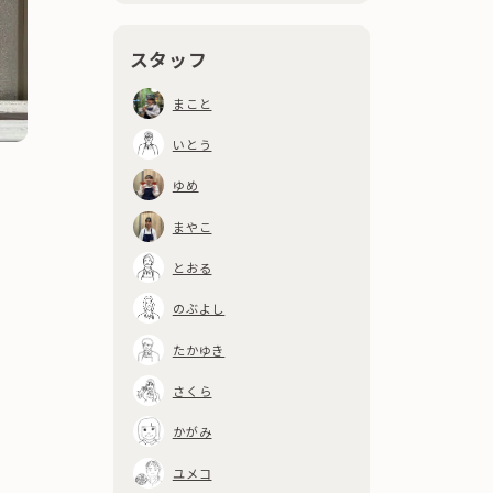
2026
8
1
（
）
2023
8
年
月
12
（
）
年
月
2024
9
10
（
）
年
月
2025
10
11
（
）
年
月
2026
7
2
（
）
2023
7
年
月
21
（
）
年
月
スタッフ
2024
8
11
（
）
年
月
2025
9
9
（
）
年
月
2026
6
6
（
）
2023
6
年
月
15
（
）
年
月
2024
7
17
（
）
まこと
年
月
2025
8
11
（
）
年
月
2026
5
5
（
）
2023
5
年
月
18
（
）
年
月
2024
6
11
（
）
いとう
年
月
2025
7
10
（
）
年
月
2026
4
4
（
）
2023
4
年
月
12
（
）
年
月
2024
5
20
（
）
ゆめ
年
月
2025
6
9
（
）
年
月
2026
3
6
（
）
2023
3
年
月
25
（
）
年
月
2024
4
18
（
）
まやこ
年
月
2025
5
8
（
）
年
月
2026
2
6
（
）
2023
2
年
月
26
（
）
年
月
2024
3
14
（
）
とおる
年
月
2025
4
12
（
）
年
月
2026
1
8
（
）
2023
1
年
月
43
（
）
年
月
2024
2
14
（
）
のぶよし
年
月
2025
3
14
（
）
年
月
2024
1
10
（
）
たかゆき
年
月
2025
2
10
（
）
年
月
さくら
2025
1
7
（
）
年
月
かがみ
ユメコ