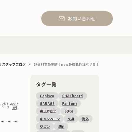
お問い合わせ
AGE スタッフブログ
超便利で効率的！new多機能料理バサミ！
タグ一覧
Capisco
CHATboard
GARAGE
Fantoni
いいね！
コメント
0
恵比寿周辺
SDGs
キャンペーン
文具
海外
ワゴン
収納