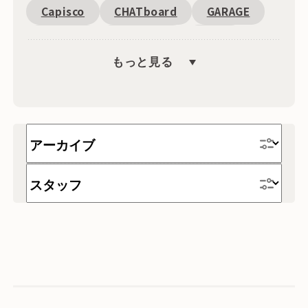
Capisco
CHATboard
GARAGE
Fantoni
恵比寿周辺
SDGs
もっと見る
キャンペーン
文具
海外
ワゴン
収納
インテリア・雑貨
時計
テーブル
家具
チェア
デスク
テレワーク
ソファー