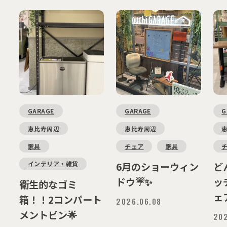
GARAGE
GARAGE
G
恵比寿周辺
恵比寿周辺
家具
チェア
家具
インテリア・雑貨
6月のショーウィン
ど
ドウ☔✨
ッ
衛生的なゴミ
ェ
箱！！2コンパート
2026.06.08
メントビン🌟
202