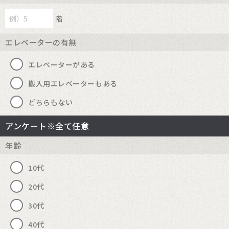
階
エレベーターの有無
エレベーターがある
搬入用エレベーターもある
どちらもない
アンケート※全て任意
年齢
10代
20代
30代
40代