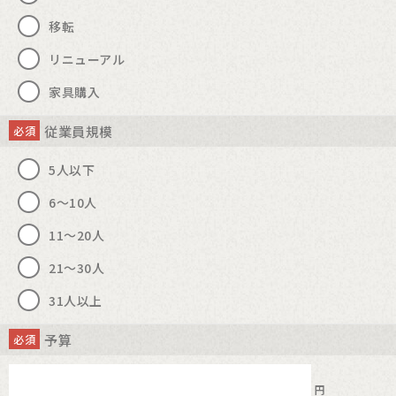
プラス株式会社 個人情報保護責任者 コーポレート本部長
移転
リニューアル
家具購入
従業員規模
必須
5人以下
6～10人
11～20人
21～30人
31人以上
予算
必須
円