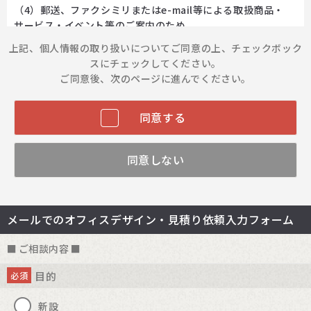
（4）郵送、ファクシミリまたはe-mail等による取扱商品・
サービス・イベント等のご案内のため
（5）取扱商品・サービスのマーケティング活動、アンケート
上記、個人情報の取り扱いについてご同意の上、チェックボック
調査、サンプル品、景品のお届け及び取扱商品・サービスの改
スにチェックしてください。
善のため
ご同意後、次のページに進んでください。
2. ご本人の同意がある場合または法令に基づく場合を除き、
お預かりした個人情報を第三者に提供しません。
同意する
3. サービス提供のため、お預かりした個人情報の取扱いを外
部委託する場合があります。また、予め公表しているグループ
同意しない
会社と共同利用する場合があります。
4. お預かりした個人情報の安全管理のために必要かつ適切な
措置を講じます。
メールでのオフィスデザイン・見積り依頼入力フォーム
5. お預かりした個人情報の開示・訂正・利用停止等のご要望
がございましたら、下記窓口までお知らせください。
ご相談内容
個人情報相談窓口 プラス株式会社 コーポレート本部 総務
部長 kojin@plus.co.jp
目的
必須
詳しくは、弊社「
個人情報の保護に関するお知らせ
」をご覧く
ださい。
新設