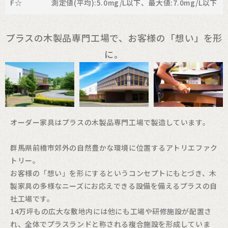
F☆ 測定値(平均):5.0mg/L以下、最大値:7.0mg/L以下
プラスの木製品専門工場で、お客様の「想い」を形
に。
オーダー家具はプラスの木製品専門工場で製造しています。
群馬県前橋市郊外の自然豊かな環境に位置するアトリエファク
トリー。
お客様の「想い」を形にするというコンセプトにもとづき、木
製家具の多様なニーズにお応えできる設備を備えるプラスの自
社工場です。
14万坪もの広大な敷地内には他にも工場や研修施設が配置さ
れ、全体でプラスランドと称される複合施設を形成していま