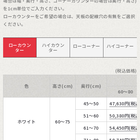
場合は幅・奥行・高さ、コーナーカウンターの場合は奥行・高さ)
を1cm単位でご入力ください。
ローカウンターをご希望の場合は、天板の配線穴の有無をご選択
ください。
ローカウン
ハイカウン
ローコーナー
ハイコーナー
ター
ター
(税込価格)
色
高さ(cm)
奥行(cm)
60～80
45～50
47,630
円(税込
51～60
50,380
円(税込
ホワイト
60～75
61～70
54,450
円(税込