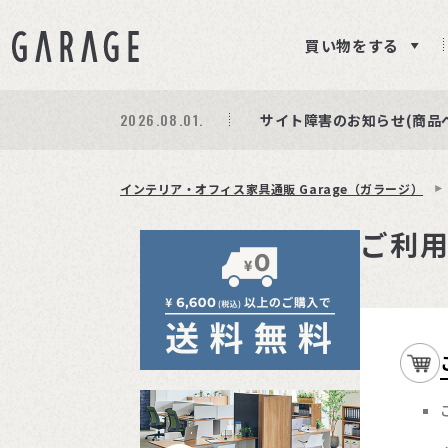
買い物をする
2026.08.01.
期間限定プレゼント│レビ
商品ページ障害復旧のお知
サイト障害のお知らせ(商品
インテリア・オフィス家具通販 Garage（ガラージ）
ご利