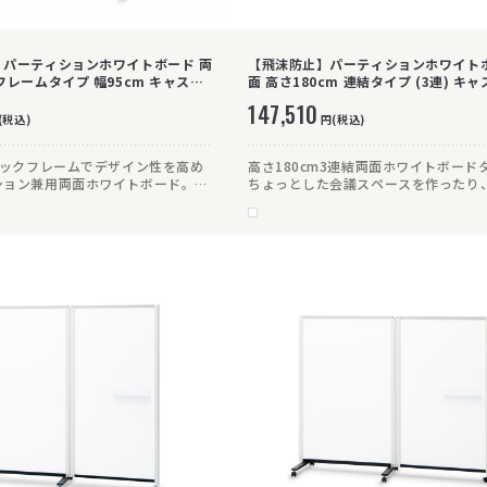
】パーティションホワイトボード 両
【飛沫防止】パーティションホワイトボ
フレームタイプ 幅95cm キャス
面 高さ180cm 連結タイプ (3連) キ
147,510
(税込)
円(税込)
ラックフレームでデザイン性を高め
高さ180cm3連結両面ホワイトボード
ション兼用両面ホワイトボード。
ちょっとした会議スペースを作ったり
ストッパー付)で、移動もレイアウ
広げればしっかり間仕切り。ホワイト
由自在。
クのシックな配色で、様々なオフィス
マッチします。