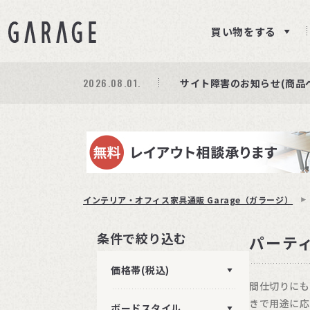
買い物をする
2026.08.03.
2026.08.01.
期間限定プレゼント│レビ
商品ページ障害復旧のお知
サイト障害のお知らせ(商品
インテリア・オフィス家具通販 Garage（ガラージ）
条件で絞り込む
パーテ
価格帯(税込)
間仕切りにも
きで用途に応
ボードスタイル