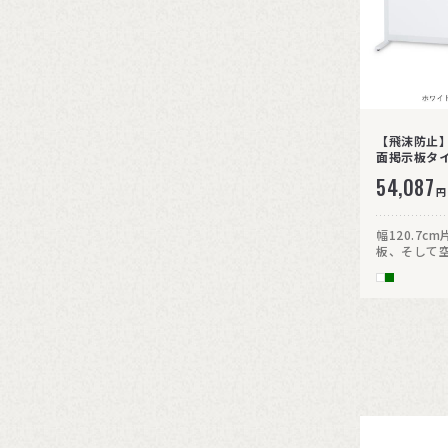
【飛沫防止
面掲示板タイ
ター付
54,087
円
幅120.7
板、そして
パーティシ
はクロス素