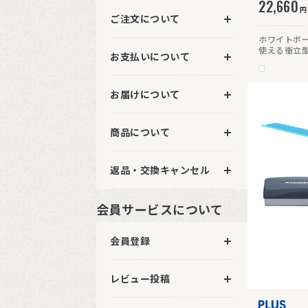
22,660
円
ご注文について
ホワイトボ
使える衝立
お支払いについて
は幅83.8
ボードとし
る」、間仕
お届けについて
す。両面仕様
でコンパク
単に行えま
商品について
返品・交換キャンセル
会員サービスについて
会員登録
レビュー投稿