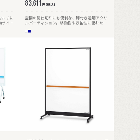
83,611
円(税込)
マルチに
空間の間仕切りにも便利な、脚付き透明アクリ
効サイズ
ルパーティション。移動性や収納性に優れた
台でホワイ
キャスター付きで、パーティションボードとし
て「貼
てもホワイトボードとしても幅広いシーンで活
ができま
躍します。アルコール除菌剤の使用が可能で、
49cm
衛生管理の面でも安心です。
移動も簡