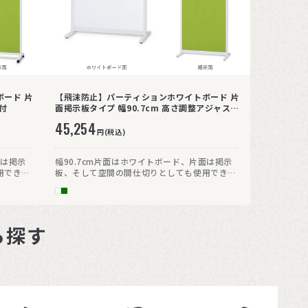
ード 片
【飛沫防止】パーティションホワイトボード 片
付
面掲示板タイプ 幅90.7cm 高さ調整アジャス
ター付
45,254
円(税込)
面は掲示
幅90.7cm片面はホワイトボード、片面は掲示
用できる
板、そして空間の間仕切りとしても使用できる
掲示板面
パーティション型のホワイトボード。掲示板面
せます。
はクロス素材となっており、ピンも挿せます。
ら探す