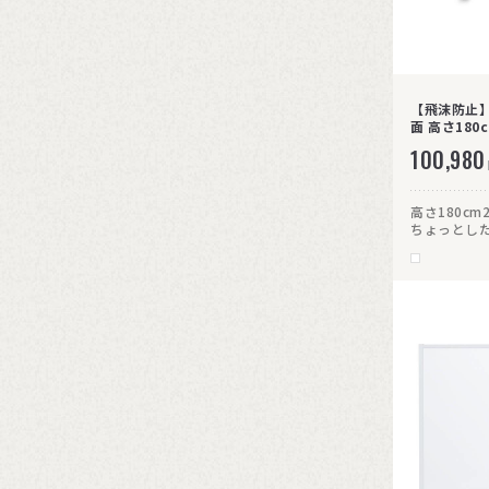
【飛沫防止
面 高さ180
100,980
高さ180c
ちょっとし
視線を遮っ
わせて使用
な配色で、
す。