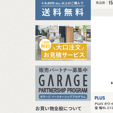
15
商品数：
PLUS ホ
お買い物全般について
型 幅91.2×