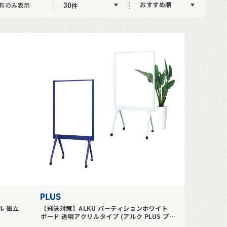
30
おすすめ順
有のみ表示
件
ル 衝立
【飛沫対策】ALKU パーティションホワイト
ボード 透明アクリルタイプ (アルク PLUS プラ
ス)