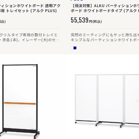
ーティションホワイトボード 透明アク
【飛沫対策】ALKU パーティションホ
 トレイセット (アルク PLUS)
ボード ホワイトボードタイプ (アルク P
55,539
税込)
円(税込)
アクリルタイプ専用の取付トレイと
突然のミーティングにもサッと持ち出せ
・赤各1本)、イレーザー(大)のセッ
キシブルなパーティションホワイトボ
す。移動性や収納性に優れたキャスタ
で、社内の様々なミーティングスタイ
応。スタッキングできるので、場所を
すっきりと保管できます。