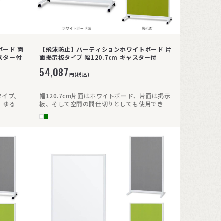
ード 両
【飛沫防止】パーティションホワイトボード 片
ャスター付
面掲示板タイプ 幅120.7cm キャスター付
54,087
円(税込)
タイプ。
幅120.7cm片面はホワイトボード、片面は掲示
、ゆるく
板、そして空間の間仕切りとしても使用できる
ーンにあ
パーティション型のホワイトボード。掲示板面
のシック
はクロス素材となっており、ピンも挿せます。
チしま
キャスター付きで移動もラクラク!