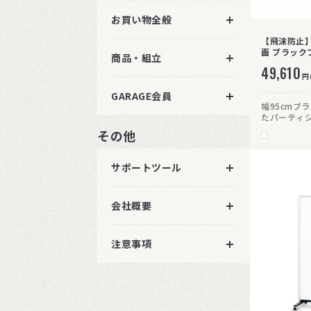
お買い物全般
【飛沫防止
面 ブラック
商品・組立
ター付
49,610
円
GARAGE会員
幅95cmブ
たパーティ
キャスター(
その他
ト変更も自
サポートツール
会社概要
注意事項