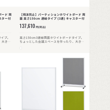
ード 両
【飛沫防止】パーティションホワイトボード 両
ャスター付
面 高さ150cm 連結タイプ (3連) キャスター付
137,610
円(税込)
タイプ。
高さ150cm3連結両面ホワイトボードタイプ。
、大きく
ちょっとした会議スペースを作ったり、大きく
×ブラッ
広げればしっかり間仕切り。ホワイト×ブラッ
空間に
クのシックな配色で、様々なオフィス空間に
マッチします。