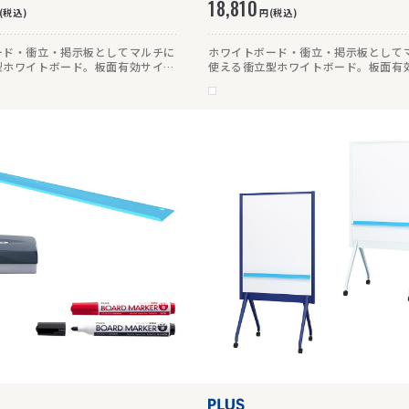
18,810
(税込)
円(税込)
ード・衝立・掲示板としてマルチに
ホワイトボード・衝立・掲示板として
型ホワイトボード。板面有効サイズ
使える衝立型ホワイトボード。板面有
×高さ167cmで、これ1台でホワイト
は幅83.8×高さ142.9cmで、これ1
て「書く」、掲示板として「貼
トボードとして「書く」、掲示板とし
切りとして「仕切る」ことができま
る」、間仕切りとして「仕切る」こと
で使い勝手も良く、奥行き49cm
す。両面仕様で使い勝手も良く、奥行き
ト。キャスター付きのため移動も簡
でコンパクト。キャスター付きのため
す。
単に行えます。