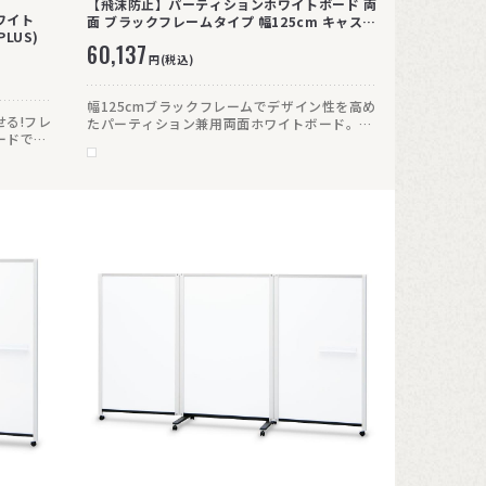
【飛沫防止】パーティションホワイトボード 両
ワイト
面 ブラックフレームタイプ 幅125cm キャス
LUS)
ター付
60,137
円(税込)
幅125cmブラックフレームでデザイン性を高め
る!フレ
たパーティション兼用両面ホワイトボード。
ードで
キャスター(ストッパー付)で、移動もレイアウ
ー付き
ト変更も自由自在。
ルに対
取らずに