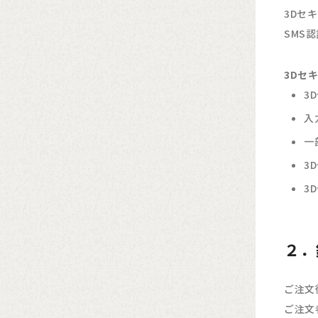
3Dセ
SMS
3Dセ
3
入
一
3
3
２．
ご注文
ご注文