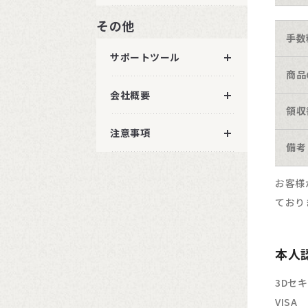
その他
手数
サポートツール
商品
会社概要
領収
注意事項
備考
お客様
ており
本人認
3Dセ
VISA