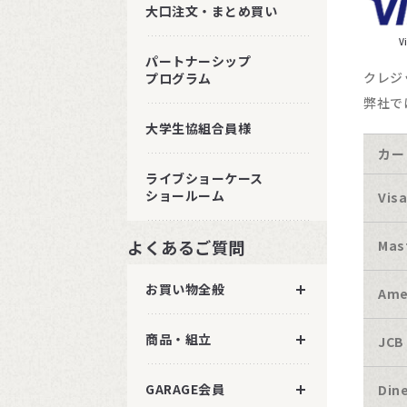
大口注文・まとめ買い
V
パートナーシップ
クレジ
プログラム
弊社で
大学生協組合員様
カー
ライブショーケース
ショールーム
Vis
よくあるご質問
Mas
お買い物全般
Ame
商品・組立
JCB
GARAGE会員
Dine