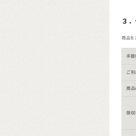
３．
商品を
手数
ご利
商品
領収