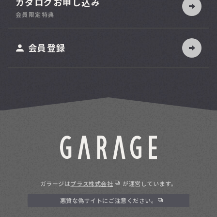
カタログお申し込み
索
会員限定特典
ット
会員登録
ガラージは
プラス株式会社
が運営しています。
悪質な偽サイトにご注意ください。