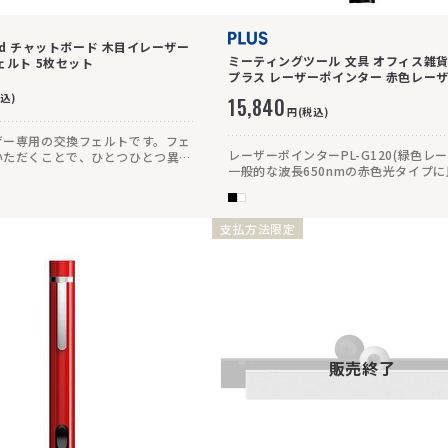
ard チャットボード 木目イレーザー
ミーティングツール 文具 オフィス雑貨 
ェルト 5枚セット
プラス レーザーポインター 赤色レー
込)
15,840
円(税込)
ザー専用の交換フェルトです。フェ
レーザーポインターPL-G120(緑色レ
いただくことで、ひとつひとつ異な
一般的な波長650nmの赤色光タイプ
級感を演出する木製のイレーザーを
8倍見えやすく視認性の高い上位モデ
いただけます。
ボディには高級感ただようメタリック
しています。
支払方法限定
販売終了