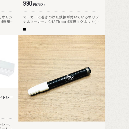
990
円(税込)
るオリジ
マーカーに巻きつけた鉄線が付いているオリジ
rd専用マ
ナルマーカー。CHATboard専用マグネット(木
げること
目タイプは除く)に吊り下げることもできます。
ペントレー
トレー。
ボードの