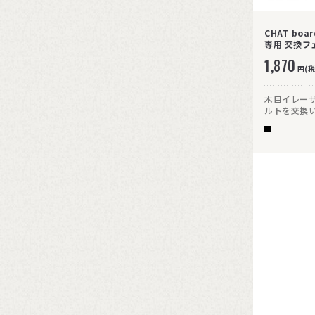
CHAT bo
専用 交換フ
1,870
円(税
木目イレー
ルトを交換
る木目が高
長くご愛用