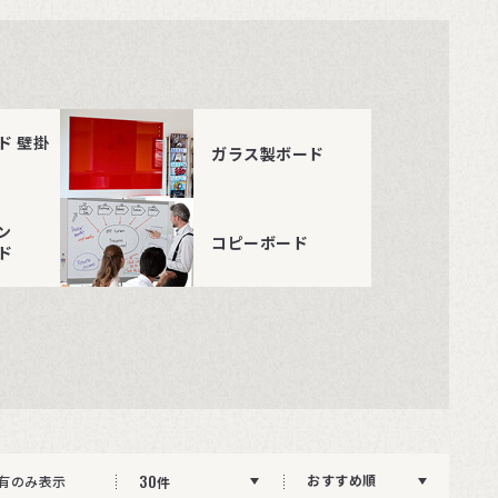
ド 壁掛
ガラス製ボード
ン
コピーボード
ド
30
おすすめ順
有のみ表示
件