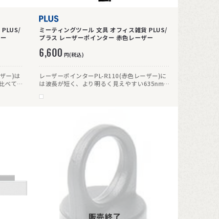
PLUS/
ミーティングツール 文具 オフィス雑貨 PLUS/
ザー
プラス レーザーポインター 赤色レーザー
6,600
円(税込)
ーザー)は
レーザーポインターPL-R110(赤色レーザー)に
に比べて約
は波長が短く、より明るく見えやすい635nmの
ルです。
レーザーダイオードを使用。一般的な650nmタ
塗装を施
イプに比べて約2倍明るく感じられます。
販売終了