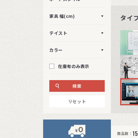
家具 幅(cm)
タイ
テイスト
カラー
在庫有のみ表示
検索
リセット
15
商品数：