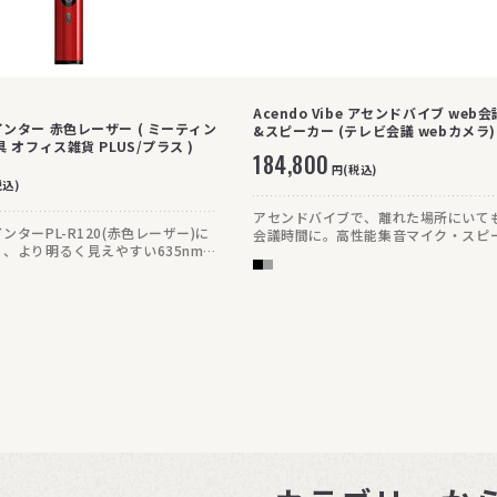
Acendo Vibe アセンドバイブ web
ンター 赤色レーザー ( ミーティン
&スピーカー (テレビ会議 webカメラ)
 オフィス雑貨 PLUS/プラス )
184,800
円(税込)
税込)
アセンドバイブで、離れた場所にいて
ンターPL-R120(赤色レーザー)に
会議時間に。高性能集音マイク・スピ
、より明るく見えやすい635nmの
より多人数の打ち合わせもクリアな声
オードを使用。一般的な650nmタ
かつ効率的に。
て約2倍明るく感じられます。