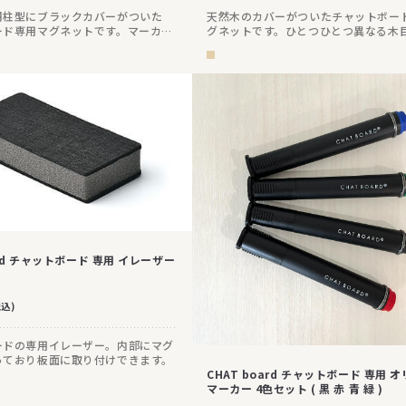
円柱型にブラックカバーがついた
天然木のカバーがついたチャットボー
ード専用マグネットです。マーカー
グネットです。ひとつひとつ異なる木
た鉄線の部分をくっつけると、マー
感を演出します。
下げることもできます。
ard チャットボード 専用 イレーザー
税込)
ードの専用イレーザー。内部にマグ
っており板面に取り付けできます。
CHAT board チャットボード 専用 
マーカー 4色セット ( 黒 赤 青 緑 )