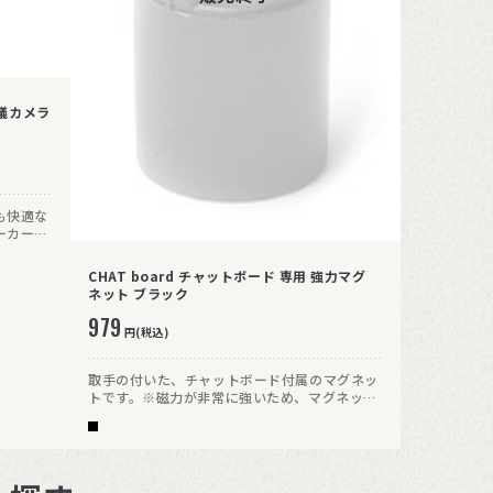
会議カメラ
も快適な
ーカーに
で正確的
CHAT board チャットボード 専用 強力マグ
ネット ブラック
979
円(税込)
取手の付いた、チャットボード付属のマグネッ
トです。※磁力が非常に強いため、マグネット
どうしが近づくと思わぬ勢いで引き寄せあって
破損する可能性があります。また指をはさんだ
りしないようご注意ください。