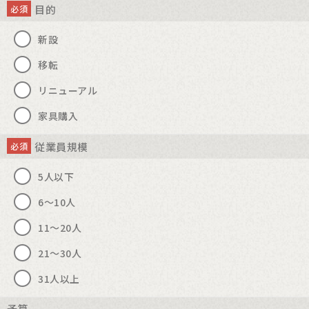
目的
必須
新設
移転
リニューアル
家具購入
従業員規模
必須
5人以下
6～10人
11～20人
21～30人
31人以上
予算