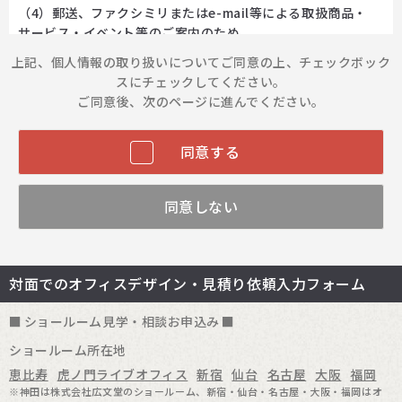
（4）郵送、ファクシミリまたはe-mail等による取扱商品・
サービス・イベント等のご案内のため
（5）取扱商品・サービスのマーケティング活動、アンケート
上記、個人情報の取り扱いについてご同意の上、チェックボック
調査、サンプル品、景品のお届け及び取扱商品・サービスの改
スにチェックしてください。
善のため
ご同意後、次のページに進んでください。
2. ご本人の同意がある場合または法令に基づく場合を除き、
お預かりした個人情報を第三者に提供しません。
同意する
3. サービス提供のため、お預かりした個人情報の取扱いを外
部委託する場合があります。また、予め公表しているグループ
同意しない
会社と共同利用する場合があります。
4. お預かりした個人情報の安全管理のために必要かつ適切な
措置を講じます。
対面でのオフィスデザイン・見積り依頼入力フォーム
5. お預かりした個人情報の開示・訂正・利用停止等のご要望
がございましたら、下記窓口までお知らせください。
ショールーム見学・相談お申込み
個人情報相談窓口 プラス株式会社 コーポレート本部 総務
部長 kojin@plus.co.jp
ショールーム所在地
詳しくは、弊社「
個人情報の保護に関するお知らせ
」をご覧く
恵比寿
虎ノ門ライブオフィス
新宿
仙台
名古屋
大阪
福岡
ださい。
※神田は株式会社広文堂のショールーム、新宿・仙台・名古屋・大阪・福岡はオ