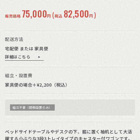
75,000
82,500
(
)
販売価格
円
税込
円
配送方法
宅配便 または 家具便
詳細はこちら
組立・設置費
家具便の場合＋¥2,200（税込）
組立不要（開梱設置のみ）
ベッドサイドテーブルやデスクの下、脇に置く袖机として大活
躍する小ぶりな3段3トレイタイプのキャスター付ワゴンです。