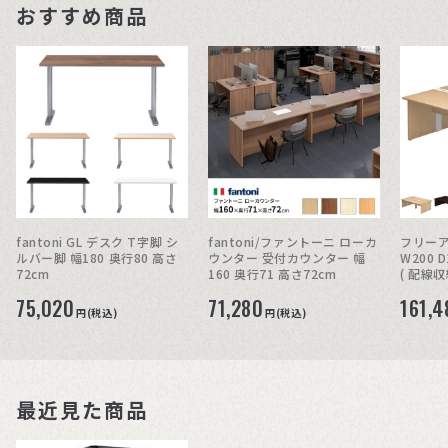
おすすめ商品
fantoni GL デスク T字脚 シ
fantoni/ファントーニ ローカ
フリーア
ルバー脚 幅180 奥行80 高さ
ウンター 受付カウンター 幅
W200 
72cm
160 奥行71 高さ72cm
( 配線収
75,020
71,280
161,4
円(税込)
円(税込)
最近見た商品