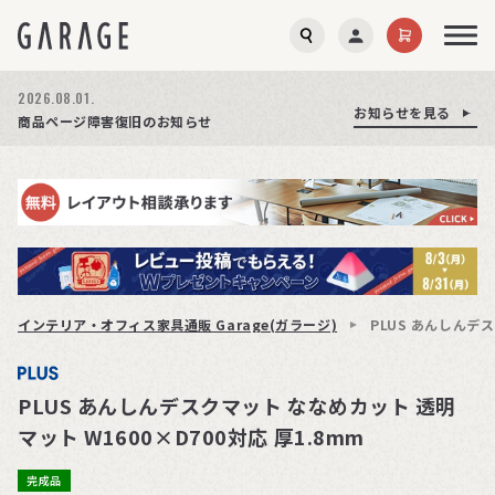
2026.08.01.
お知らせを見る
お知らせを見る
お知らせを見る
商品ページ障害復旧のお知らせ
期間限定プレゼント│レビュー投稿をお待ちしております
台風15号の影響による配送遅延の可能性について
インテリア・オフィス家具通販 Garage(ガラージ)
PLUS あんしんデス
PLUS あんしんデスクマット ななめカット 透明
マット W1600×D700対応 厚1.8mm
完成品