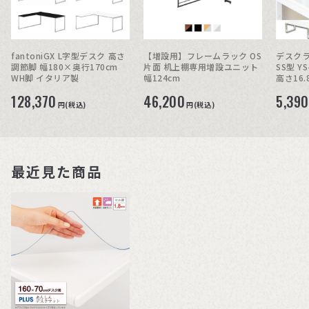
fantoniGX L字型デスク 高さ
【増設用】フレームラック OS
デスクラ
調節脚 幅180×奥行170cm
片面 机上棚専用増設ユニット
SS型 YS
WH脚 イタリア製
幅124cm
高さ16.
128,370
46,200
5,390
円(税込)
円(税込)
最近見た商品