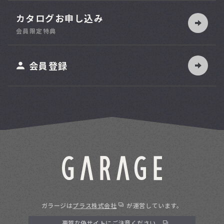
カタログお申し込み
索
会員限定特典
ット
会員登録
ガラージは
プラス株式会社
が運営しています。
悪質な偽サイトにご注意ください。