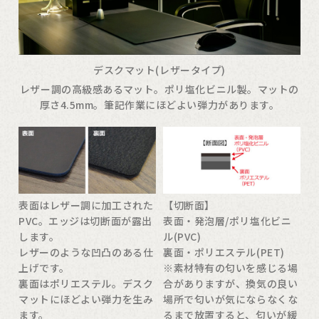
デスクマット(レザータイプ)
レザー調の高級感あるマット。ポリ塩化ビニル製。マットの
厚さ4.5mm。筆記作業にほどよい弾力があります。
表面はレザー調に加工された
【切断面】
PVC。エッジは切断面が露出
表面・発泡層/ポリ塩化ビニ
します。
ル(PVC)
レザーのような凹凸のある仕
裏面・ポリエステル(PET)
上げです。
※素材特有の匂いを感じる場
裏面はポリエステル。デスク
合がありますが、換気の良い
マットにほどよい弾力を生み
場所で匂いが気にならなくな
ます。
るまで放置すると、匂いが緩