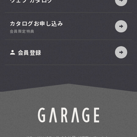
ウェブ カタログ
カタログお申し込み
索
会員限定特典
ット
会員登録