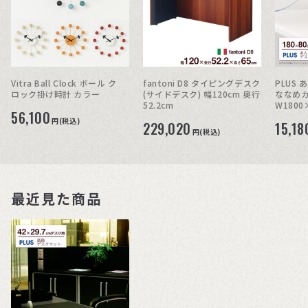
Vitra Ball Clock ボール ク
fantoni D8 タイピングデスク
PLUS
ロック掛け時計 カラー
(サイドデスク) 幅120cm 奥行
ななめカ
52.2cm
W1800
56,100
円(税込)
229,020
15,18
円(税込)
最近見た商品