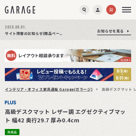
2026.08.01.
お知らせを見る
お知らせを見る
お知らせを見る
商品ページ障害復旧のお知らせ
サイト障害のお知らせ(商品ページが正常に表示されない事象発生)
期間限定プレゼント│レビュー投稿をお待ちしております
インテリア・オフィス家具通販 Garage(ガラージ)
高級デスクマット レザ
高級デスクマット レザー調 エグゼクティブマッ
ト 幅42 奥行29.7 厚み0.4cm
完成品