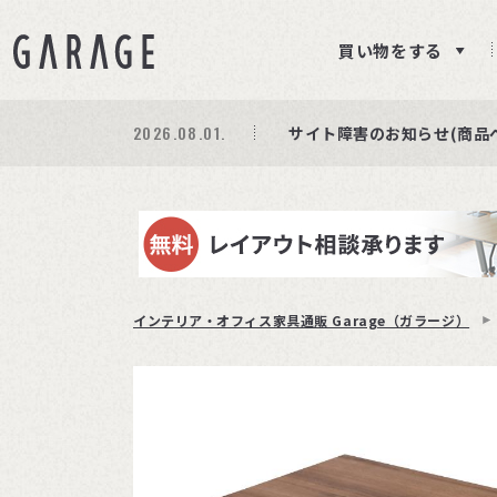
買い物をする
2026.08.01.
期間限定プレゼント│レビ
商品ページ障害復旧のお知
サイト障害のお知らせ(商品
インテリア・オフィス家具通販 Garage（ガラージ）