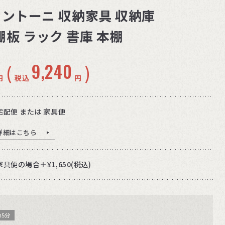
/ファントーニ 収納家具 収納庫
板 ラック 書庫 本棚
9,240
(
)
円
税込
円
宅配便 または 家具便
詳細はこちら
家具便の場合＋¥1,650(税込)
5分