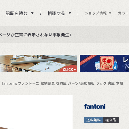
記事を読む
相談する
ショップ情報
ガラー
ュー投稿をお待ちしております
らせ
ページが正常に表示されない事象発生)
fantoni/ファントーニ 収納家具 収納庫 パーツ/追加棚板 ラック 書庫 本棚
送料無料
組立品