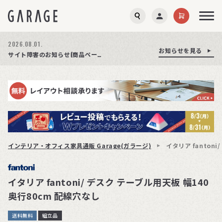
2026.08.01.
お知らせを見る
お知らせを見る
お知らせを見る
商品ページ障害復旧のお知らせ
サイト障害のお知らせ(商品ページが正常に表示されない事象発生)
期間限定プレゼント│レビュー投稿をお待ちしております
インテリア・オフィス家具通販 Garage(ガラージ)
イタリア fanton
イタリア fantoni/ デスク テーブル用天板 幅140
奥行80cm 配線穴なし
送料無料
組立品