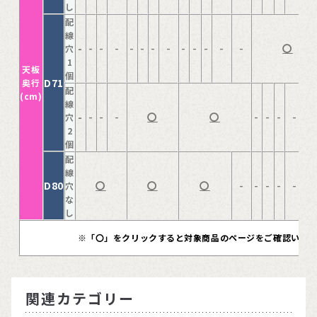
し
配
線
-
-
-
-
-
-
-
-
-
-
-
-
-
〇
穴
1
天板
個
D71
奥行
配
(cm)
線
-
-
-
-
〇
〇
-
-
-
-
-
穴
2
個
配
線
D80
〇
〇
〇
-
-
-
-
-
-
穴
な
し
※「〇」をクリックすると対象商品のページをご確認いた
関連カテゴリー