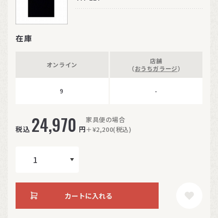
在庫
店舗
オンライン
（
おうちガラージ
）
9
-
24,970
家具便の場合
税込
円
＋¥2,200(税込)
カートに入れる