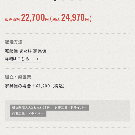
22,700
24,970
(
)
販売価格
円
税込
円
配送方法
宅配便 または 家具便
詳細はこちら
組立・設置費
家具便の場合＋¥2,200（税込）
組立時間大人2名で約15分
必要工具＋ドライバー
必要工具－ドライバー