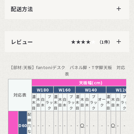
配送方法
レビュー
★★★★★
★★★★
（1件）
【部材:天板】fantoniデスク パネル脚・T字脚天板 対応
表
天板幅(cm)
W180
W160
W140
W120
対応表
濃
ブ
濃
ブ
濃
ブ
濃
ブ
木
白
木
白
木
白
オー
木
白
オ
木
ラッ
木
ラッ
木
ラッ
木
ラッ
目
木
目
木
目
木
ク
目
木
目
ク
目
ク
目
ク
目
ク
配
線
D60
-
-
-
-
-
-
-
-
-
〇
-
-
-
-
〇
-
-
-
穴
な