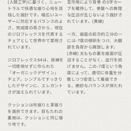
(人間工学)に基づく、ニュー
互作用により背骨 のS字カー
トラルで快適な座り心地を目
ブを維持して、骨盤への無理
指した設計です。幅広いユー
な圧迫が生じないよう設計さ
ザーに対応するバランスのよ
れています。(黄線)
さ、完成度の高さから、現在
のジロフレックスを代表する
一方、座面の前方約三分の一
チェアとして世界中で愛用さ
には-7度の傾斜をつけ、大腿
れています。
部を負荷から開放します。
(赤線) 太ももの裏を座面が圧
ジロフレックス64は、直線を
迫することがなく、血行を妨
一切使用せずに作られた
げません。この-7度という角
「オーガニックデザイン」
度によって、適切に体重を分
チェア。シンプルですっきり
散しつつ安定して着座でき
したデザインに、エレガント
る、絶妙なバランスが保たれ
さが加えられています。
ています。
クッションは布張りと革張り
を選択できます。背もたれの
裏側は、クッションと同じ張
り地です。