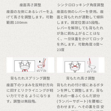
座面高さ調整
シンクロロッキング角度調整
座面の左側にあるレバーを上
座面右側のレバーを使用。座
げて高さを調整します。可動
面と背もたれが連動して傾斜
範囲:100mm
します。固定位置は5段階。
レバーを解除しても背もたれ
が急に跳ね上がることはな
く、一旦体重をかけてロック
を外します。可動角度:0度～
23度
背もたれスプリング調整
背もたれ高さ調整
座面下のつまみを反時計方向
背もたれの付け根にあるボタ
に回すとリクライニングが軽
ンを押して調整します。背も
い力でできる ようになりま
たれの一番ふくらんだ部分
す。調整は無段階。
(ランバーサポート)を腰椎に
合わせます。へその裏を目 安