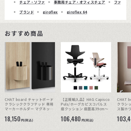
チェア・ソファ
事務用チェア・オフィスチェア
ファブリ
ブランド
giroflex
giroflex 64
おすすめ商品
CHAT board チャットボード
【正規輸入品】HAG Capisco
CHAT 
クラシッククラフテッド 専用
Puls/ホーグカピスコパルス
クラシッ
マーカーホルダー マグネット
座クッション 座面高39cm〜
ス製ホ
式
18,150
106,480
103,
円(税込)
円(税込)