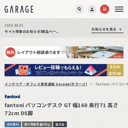
2026.08.03.
2026.08.01.
お知らせを見る
お知らせを見る
お知らせを見る
商品ページ障害復旧のお知らせ
サイト障害のお知らせ(商品ページが正常に表示されない事象発生)
期間限定プレゼント│レビュー投稿をお待ちしております
インテリア・オフィス家具通販 Garage(ガラージ)
fantoni パソコン
fantoni パソコンデスク GT 幅160 奥行71 高さ
72cm DS脚
送料無料
最大積載質量80kg
組立品