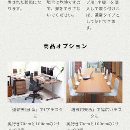
置された状態にな
場合は危険ですの
プ用T字脚」を購
ります。
で、脚をずらさな
入して取り付けれ
いでください。
ば、通常タイプと
して使用できま
す。
「連結天板L型」でL字デスク
「増設用天板」で幅広いデス
に
クに
奥行き70cmと100cmの2サ
奥行き70cmと100cmの2サ
イズ用意。
イズ用意。