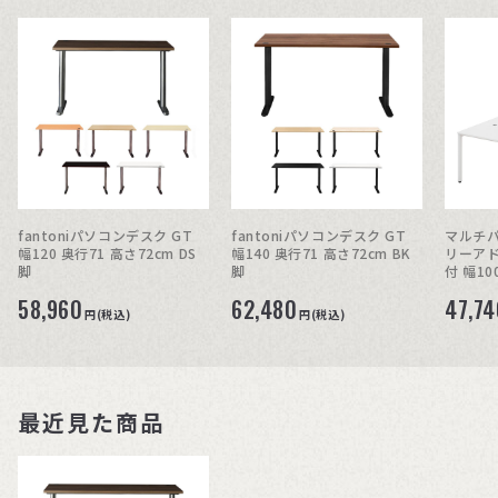
fantoniパソコンデスク GT
fantoniパソコンデスク GT
マルチパ
幅120 奥行71 高さ72cm DS
幅140 奥行71 高さ72cm BK
リーアド
脚
脚
付 幅1
72cm
58,960
62,480
47,74
円(税込)
円(税込)
最近見た商品