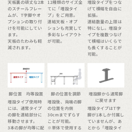
天板裏の頑丈な2本
12種類のサイズ全
増設タイプをつな
のスチールフレー
てに「増設タイ
げて横幅を自由に
ムが、T字脚やオ
プ」をご用意。
拡張。
プションの取り付
連結天板・オプ
連結数量の上限は
けを可能にしてい
ションも充実して
特になし。増設タ
ます。
多彩なレイアウト
イプを複数つなげ
天板のたわみも軽
が可能。
て横幅はいくらで
減されます。
も長くすることが
可能。
脚位置 均等設置
脚の位置を調節
増設脚から通常脚
に戻せます
増設タイプ使用時
増設後、両端の脚
には、通常タイプ
の位置を内側
増設タイプはT字
の脚を連結部分に
30cmまでずらす
脚が1本しか付属し
移動させます。
ことが可能。
ていませんが、あ
3本の脚が均等に配
※単体で使用する
とから「増設タイ