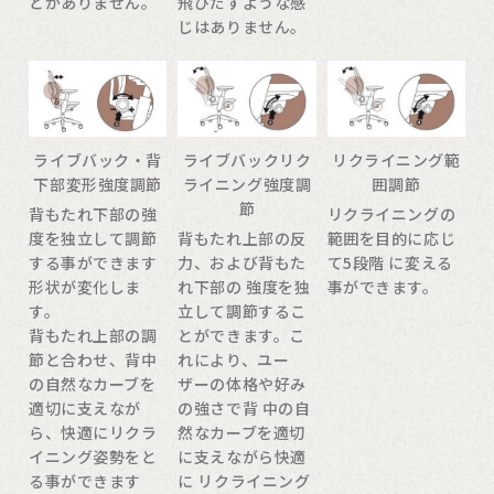
とがありません。
飛びだすような感
じはありません。
ライブバック・背
ライブバックリク
リクライニング範
下部変形強度調節
ライニング強度調
囲調節
節
背もたれ下部の強
リクライニングの
度を独立して調節
背もたれ上部の反
範囲を目的に応じ
する事ができます
力、および背もた
て5段階 に変える
形状が変化しま
れ下部の 強度を独
事ができます。
す。
立して調節するこ
背もたれ上部の調
とができます。こ
節と合わせ、背中
れにより、ユー
の自然なカーブを
ザーの体格や好み
適切に支えなが
の強さで背 中の自
ら、快適にリクラ
然なカーブを適切
イニング姿勢をと
に支えながら快適
る事ができます
に リクライニング