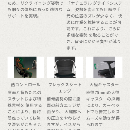
ため、リクラ イニング姿勢で
「ナチュラル グライドシステ
も個々の体格にあった適切な
ム。姿勢を変えても目線や手
サポートを実現。
元の位置のズレが少なく、 快
適に作業を維持することが可
能です。これにより、さらに
多様な姿勢 を取ることがで
き、背骨にかかる負担が減り
ます。
熱コントロール
フレックスシート
大径キャスター
エッジ
座面と背もたれの
直径75mmの大径
スラットおよび特
前傾姿勢の際に座
キャスターの採用
殊素材を 使用する
面の前方エッジが
により、カーペッ
ことにより、長時
曲がり、 大腿部へ
トでも安定したス
間座っていても熱
の圧迫をやわらげ
ムーズな動きが得
や湿気がこもるこ
ますが、イスから
られます。