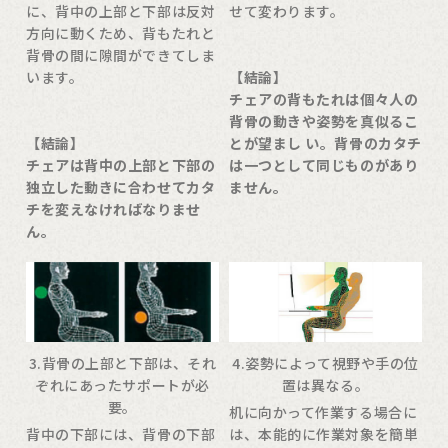
せて変わります。
に、背中の上部と下部は反対
方向に動くため、背もたれと
背骨の間に隙間ができてしま
【結論】
います。
チェアの背もたれは個々人の
背骨の動きや姿勢を真似るこ
とが望まし い。背骨のカタチ
【結論】
は一つとして同じものがあり
チェアは背中の上部と下部の
ません。
独立した動きに合わせてカタ
チを変えなければなりませ
ん。
3.背骨の上部と下部は、それ
4.姿勢によって視野や手の位
ぞれにあったサポートが必
置は異なる。
要。
机に向かって作業する場合に
背中の下部には、背骨の下部
は、本能的に作業対象を簡単