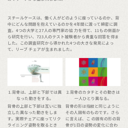
スチールケースは、働く人がどのように座っているのか、背
中にどんな問題を抱えているのかを4年間に渡って綿密に調
査。4つの大学と27人の専門家の協 力を得て、11もの側面か
ら研究を行い、723人のテスト被験者から貴重な回答を得ま
した。この調査研究から導かれた4つの大きな発見によっ
て、リーブ チェアが生まれました。
2.背骨のカタチとその動きは
1.背骨は、上部と下部では異
一人ひとり異なる。
なった動きをする。
背骨の形は指紋と同じように
背骨の上部と下部は互いに独
その人固有のものです。さら
立した異なった動きをしま
に言えば、こ の固有の形の背
す。実際チェアに座ってリク
骨が1日の姿勢の変化に合わ
ライニング姿勢を取るとき