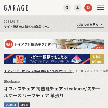
2026.08.03.
2026.08.01.
お知らせを見る
お知らせを見る
お知らせを見る
商品ページ障害復旧のお知らせ
サイト障害のお知らせ(商品ページが正常に表示されない事象発生)
期間限定プレゼント│レビュー投稿をお待ちしております
インテリア・オフィス家具通販 Garage(ガラージ)
オフィスチェア 高機
オフィスチェア 高機能チェア steelcase/スチー
ルケース リープチェア 革張り
送料無料
組立品