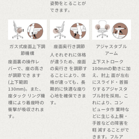
姿勢をとることが
できます。
ガス式座面上下調
座面奥行き調節
アジャスタブル
節機構
アーム
人それぞれに体格
座面裏の操作レ
が違うため、座面
上下ストローク
バーで、座の高さ
の奥行き を調節す
100mmの動きに加
が調節でき ます
ることにより、体
え、肘上 面が左右
(上下範囲
格が違っても、長
にスライド・首振
130mm)。また、
期的に快適な座り
りするアジャスタ
座タック リング機
心地を確保できま
ブル肘を採用。こ
構により着座時の
す。
れにより、コン
衝撃が吸収されま
ピュータ作 業時な
す。
どに生じる上腕・
手首などの障害を
軽 減することがで
きます。フルア