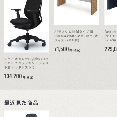
AFデスク OSB脚タイプ 幅
fanto
180×奥行60×高さ70cm (オ
(サイドデ
フィス パネル脚)
52.2cm
71,500
229,
円(税込)
チェア オカムラ/Sylphy EXハ
イバック クッション アジャス
ト肘 ヘッドレスト付
134,200
円(税込)
最近見た商品