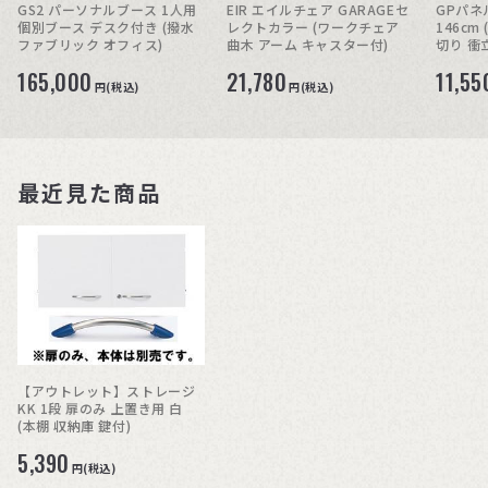
GS2 パーソナルブース 1人用
EIR エイルチェア GARAGEセ
GPパネル
個別ブース デスク付き (撥水
レクトカラー (ワークチェア
146c
ファブリック オフィス)
曲木 アーム キャスター付)
切り 衝
165,000
21,780
11,55
円(税込)
円(税込)
最近見た商品
【アウトレット】ストレージ
KK 1段 扉のみ 上置き用 白
(本棚 収納庫 鍵付)
5,390
円(税込)