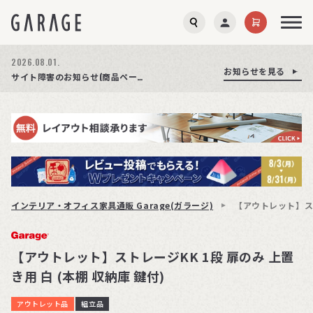
2026.08.03.
2026.08.01.
お知らせを見る
お知らせを見る
お知らせを見る
商品ページ障害復旧のお知らせ
サイト障害のお知らせ(商品ページが正常に表示されない事象発生)
期間限定プレゼント│レビュー投稿をお待ちしております
インテリア・オフィス家具通販 Garage(ガラージ)
【アウトレット】スト
【アウトレット】ストレージKK 1段 扉のみ 上置
き用 白 (本棚 収納庫 鍵付)
アウトレット品
組立品