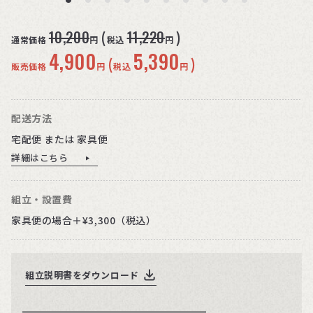
10,200
11,220
(
)
通常価格
円
税込
円
4,900
5,390
(
)
販売価格
円
税込
円
配送方法
宅配便 または 家具便
詳細はこちら
組立・設置費
家具便の場合＋¥3,300（税込）
組立説明書をダウンロード