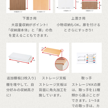
下置き用
上置き用
大容量収納がポイント!
小物収納もOK。扉を付ける
「収納庫本体」と「扉」の色
とさらにすっきり!
を変えることもできます。
追加棚板(2枚入り)
ストレージ天板
取っ手
棚を増やして、自
ストレージ天板は
ストレージKKの扉
分好みの収納高さ
背面に角丸加工を
は、取っ手を11種
に!
施しています。
類から選ぶことが
できます。1〜5ま
での取っ手は、カ