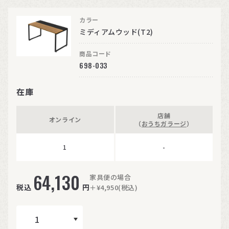
カラー
ミディアムウッド(T2)
商品コード
698-033
在庫
店舗
オンライン
（
おうちガラージ
）
1
-
64,130
家具便の場合
税込
円
＋¥4,950(税込)