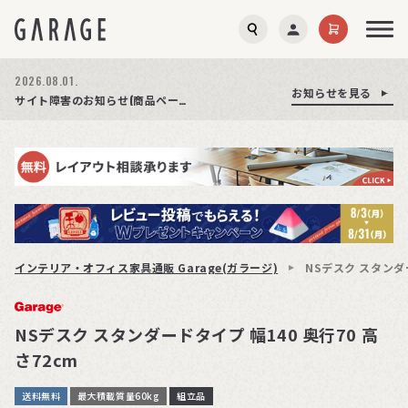
2026.08.01.
お知らせを見る
お知らせを見る
お知らせを見る
商品ページ障害復旧のお知らせ
サイト障害のお知らせ(商品ページが正常に表示されない事象発生)
期間限定プレゼント│レビュー投稿をお待ちしております
インテリア・オフィス家具通販 Garage(ガラージ)
NSデスク スタンダー
NSデスク スタンダードタイプ 幅140 奥行70 高
さ72cm
送料無料
最大積載質量60kg
組立品