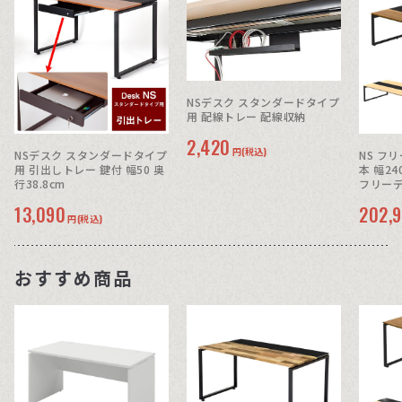
NSデスク スタンダードタイプ
用 配線トレー 配線収納
2,420
円(税込)
NSデスク スタンダードタイプ
NS フ
用 引出しトレー 鍵付 幅50 奥
本 幅24
行38.8cm
フリーデ
13,090
202,
円(税込)
おすすめ商品