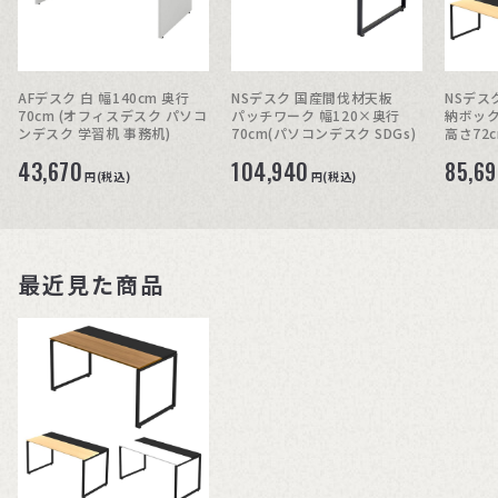
AFデスク 白 幅140cm 奥行
NSデスク 国産間伐材天板
NSデス
70cm (オフィスデスク パソコ
パッチワーク 幅120×奥行
納ボック
ンデスク 学習机 事務机)
70cm(パソコンデスク SDGs)
高さ72
43,670
104,940
85,6
円(税込)
円(税込)
最近見た商品