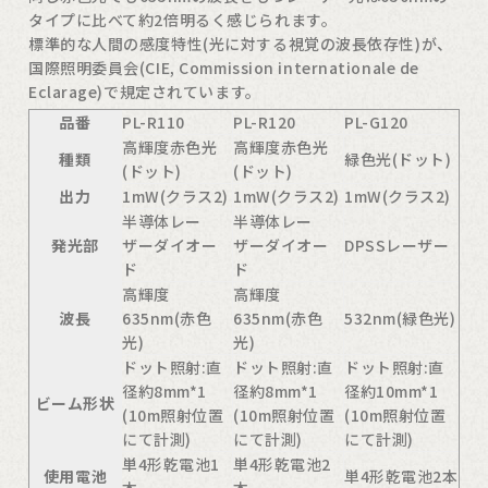
タイプに比べて約2倍明るく感じられます。
標準的な人間の感度特性(光に対する視覚の波長依存性)が、
国際照明委員会(CIE, Commission internationale de
Eclarage)で規定されています。
品番
PL-R110
PL-R120
PL-G120
高輝度赤色光
高輝度赤色光
種類
緑色光(ドット)
(ドット)
(ドット)
出力
1mW(クラス2)
1mW(クラス2)
1mW(クラス2)
半導体レー
半導体レー
発光部
ザーダイオー
ザーダイオー
DPSSレーザー
ド
ド
高輝度
高輝度
波長
635nm(赤色
635nm(赤色
532nm(緑色光)
光)
光)
ドット照射:直
ドット照射:直
ドット照射:直
径約8mm*1
径約8mm*1
径約10mm*1
ビーム形状
(10m照射位置
(10m照射位置
(10m照射位置
にて計測)
にて計測)
にて計測)
単4形乾電池1
単4形乾電池2
使用電池
単4形乾電池2本
本
本