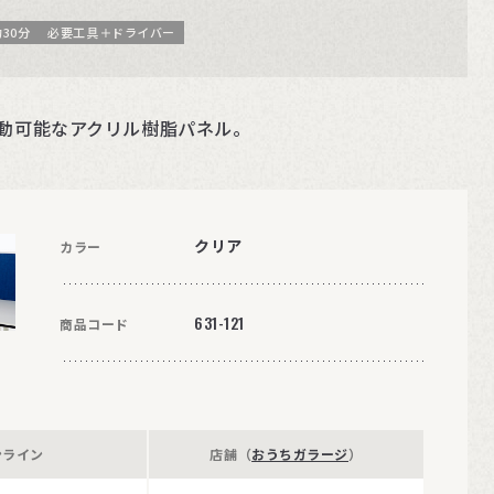
30分
必要工具＋ドライバー
動可能なアクリル樹脂パネル。
クリア
カラー
631-121
商品コード
ンライン
店舗（
おうちガラージ
）