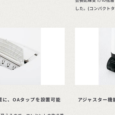
会長配線受 けの階
した。(コンパクトタ
置に、OAタップを設置可能
アジャスター機