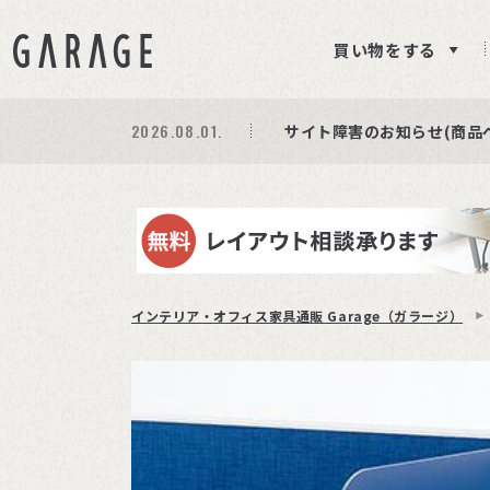
買い物をする
2026.08.01.
期間限定プレゼント│レビ
商品ページ障害復旧のお知
サイト障害のお知らせ(商品
インテリア・オフィス家具通販 Garage（ガラージ）