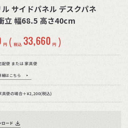
アクリル サイドパネル デスクパネ
立 幅68.5 高さ40cm
0
33,660
(
)
円
税込
円
宅配便 または 家具便
詳細はこちら
家具便の場合＋¥2,200(税込)
ンロード