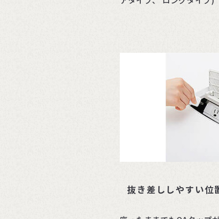
アタイプ、 ロングタイプ)
抜き差ししやすい位