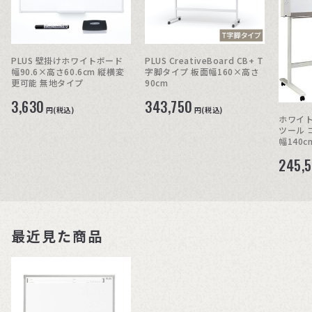
PLUS 壁掛けホワイトボード
PLUS CreativeBoard CB+ T
幅90.6×高さ60.6cm 縦横変
字脚タイプ 板面幅160×高さ
更可能 無地タイプ
90cm
3,630
343,750
円(税込)
円(税込)
ホワイト
ツール 
幅140
ト
245,
最近見た商品