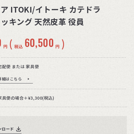
 ITOKI/イトーキ カテドラ
ッキング 天然皮革 役員
0
60,500
(
)
円
税込
円
宅配便 または 家具便
詳細はこちら
家具便の場合＋¥3,300(税込)
ンロード