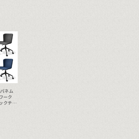
(パネム
ワーク
ックチェ
)