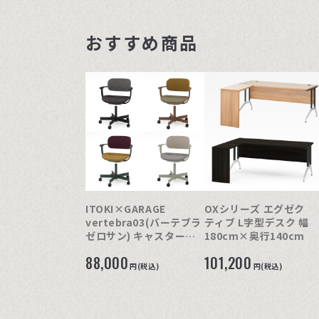
おすすめ商品
ITOKI×GARAGE
OXシリーズ エグゼク
vertebra03(バーテブラ
ティブ L字型デスク 幅
ゼロサン) キャスタータ
180cm×奥行140cm
イプ イトーキ
88,000
101,200
円(税込)
円(税込)