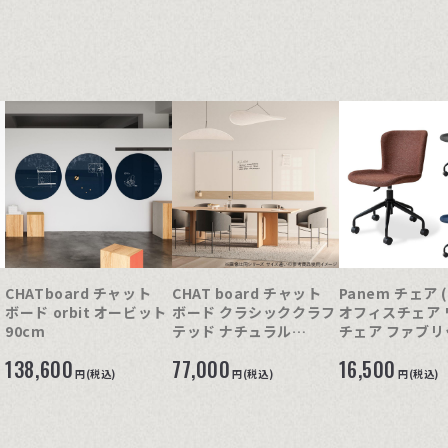
CHATboard チャット
CHAT board チャット
Panem チェア 
ボード orbit オービット
ボード クラシッククラフ
オフィスチェア 
90cm
テッド ナチュラル
チェア ファブリ
89.5×69.5cm
ア キャスター付
138,600
77,000
16,500
円(税込)
円(税込)
円(税込)