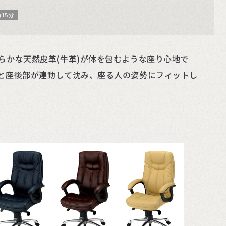
15分
らかな天然皮革(牛革)が体を包むような座り心地で
と座後部が連動して沈み、座る人の姿勢にフィットし