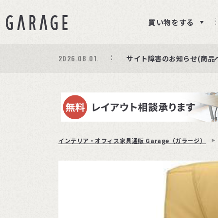
買い物をする
2026.08.01.
期間限定プレゼント│レビ
商品ページ障害復旧のお知
サイト障害のお知らせ(商品
インテリア・オフィス家具通販 Garage（ガラージ）