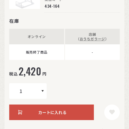
434-164
在庫
店舗
オンライン
（
おうちガラージ
）
販売終了商品
-
2,420
税込
円
カートに入れる