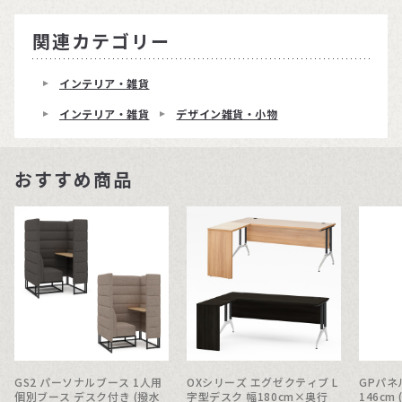
関連カテゴリー
インテリア・雑貨
インテリア・雑貨
デザイン雑貨・小物
おすすめ商品
GS2 パーソナルブース 1人用
OXシリーズ エグゼクティブ L
GPパネル
個別ブース デスク付き (撥水
字型デスク 幅180cm×奥行
146c