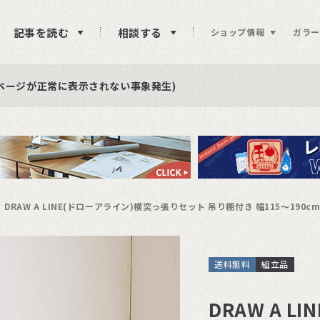
記事を読む
相談する
ショップ情報
ガラー
ュー投稿をお待ちしております
らせ
ページが正常に表示されない事象発生)
DRAW A LINE(ドローアライン)横突っ張りセット 吊り棚付き 幅115〜190c
送料無料
組立品
DRAW A 