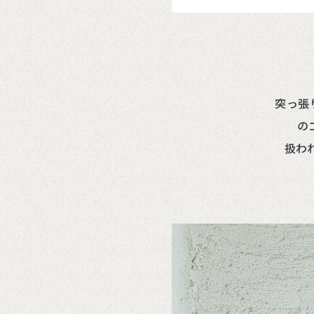
突っ張
の
扱わ