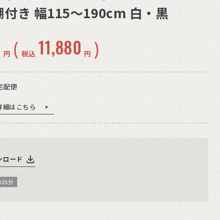
付き 幅115〜190cm 白・黒
0
11,880
(
)
円
税込
円
宅配便
詳細はこちら
ンロード
15分