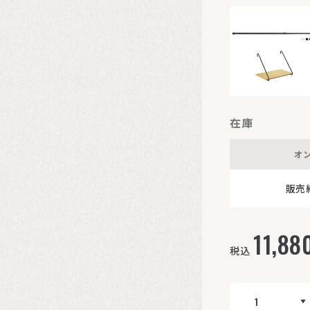
在庫
オ
販売
11,88
税込