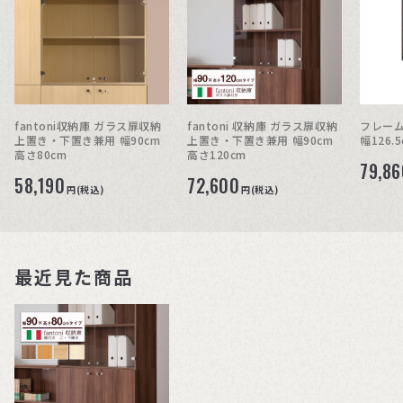
fantoni収納庫 ガラス扉収納
fantoni 収納庫 ガラス扉収納
フレーム
上置き・下置き兼用 幅90cm
上置き・下置き兼用 幅90cm
幅126.
高さ80cm
高さ120cm
79,86
58,190
72,600
円(税込)
円(税込)
最近見た商品