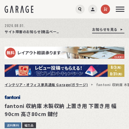
2026.08.03.
2026.08.01.
お知らせを見る
お知らせを見る
お知らせを見る
商品ページ障害復旧のお知らせ
サイト障害のお知らせ(商品ページが正常に表示されない事象発生)
期間限定プレゼント│レビュー投稿をお待ちしております
インテリア・オフィス家具通販 Garage(ガラージ)
fantoni 収納庫
fantoni 収納庫 木製収納 上置き用 下置き用 幅
90cm 高さ80cm 鍵付
送料無料
組立品