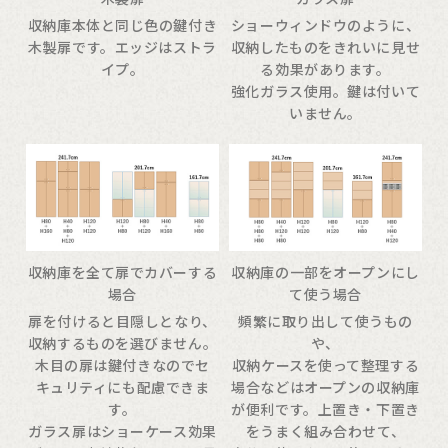
収納庫本体と同じ色の鍵付き
ショーウィンドウのように、
木製扉です。エッジはストラ
収納したものをきれいに見せ
イプ。
る効果があります。
強化ガラス使用。鍵は付いて
いません。
収納庫を全て扉でカバーする
収納庫の一部をオープンにし
場合
て使う場合
扉を付けると目隠しとなり、
頻繁に取り出して使うもの
収納するものを選びません。
や、
木目の扉は鍵付きなのでセ
収納ケースを使って整理する
キュリティにも配慮できま
場合などはオープンの収納庫
す。
が便利です。上置き・下置き
ガラス扉はショーケース効果
をうまく組み合わせて、