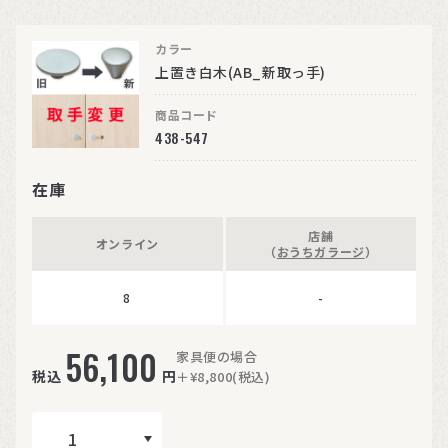
カラー
上置き白木(AB_新取っ手)
商品コード
438-547
在庫
店舗
オンライン
（
おうちガラージ
）
8
-
56,100
家具便の場合
税込
円
＋¥8,800(税込)