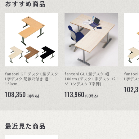
おすすめ商品
fantoni GT デスク L型デスク
fantoni GL L型デスク 幅
fanto
L字デスク 配線穴付き 幅
180cm (デスク L字デスク パ
L字デス
160cm
ソコンデスク T字脚)
102,
108,350
113,960
円(税込)
円(税込)
最近見た商品