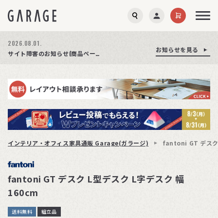
2026.08.01.
お知らせを見る
お知らせを見る
お知らせを見る
商品ページ障害復旧のお知らせ
サイト障害のお知らせ(商品ページが正常に表示されない事象発生)
期間限定プレゼント│レビュー投稿をお待ちしております
インテリア・オフィス家具通販 Garage(ガラージ)
fantoni GT デ
fantoni GT デスク L型デスク L字デスク 幅
160cm
送料無料
組立品