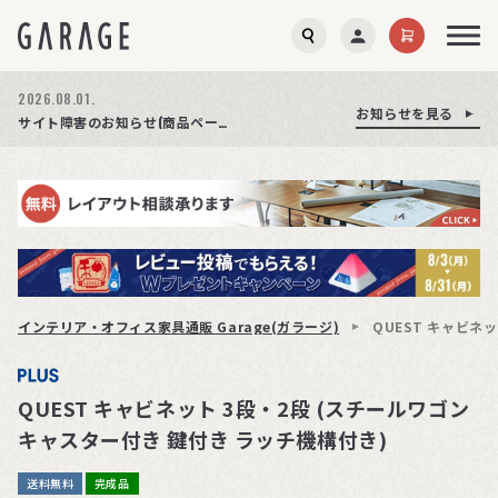
2026.08.01.
お知らせを見る
お知らせを見る
お知らせを見る
商品ページ障害復旧のお知らせ
サイト障害のお知らせ(商品ページが正常に表示されない事象発生)
期間限定プレゼント│レビュー投稿をお待ちしております
インテリア・オフィス家具通販 Garage(ガラージ)
QUEST キャビネ
QUEST キャビネット 3段・2段 (スチールワゴン
キャスター付き 鍵付き ラッチ機構付き)
送料無料
完成品