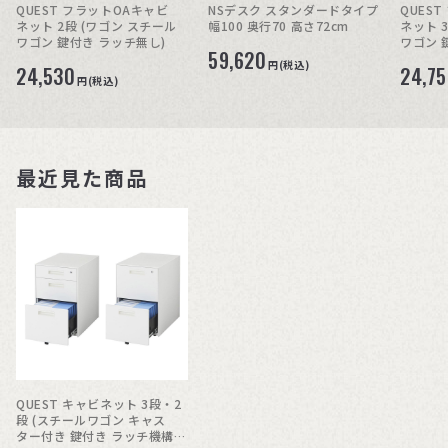
QUEST フラットOAキャビ
NSデスク スタンダードタイプ
QUES
ネット 2段 (ワゴン スチール
幅100 奥行70 高さ72cm
ネット 
ワゴン 鍵付き ラッチ無し)
ワゴン 
59,620
円(税込)
24,530
24,7
円(税込)
最近見た商品
QUEST キャビネット 3段・2
段 (スチールワゴン キャス
ター付き 鍵付き ラッチ機構付