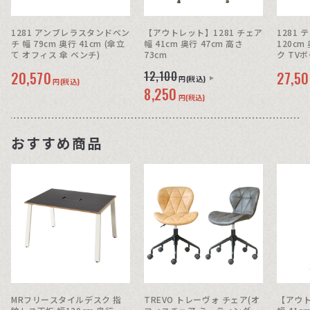
1281 アンブレラスタンドベン
【アウトレット】1281 チェア
1281 
チ 幅 79cm 奥行 41cm (傘立
幅 41cm 奥行 47cm 高さ
120cm
て オフィス 傘 ベンチ)
73cm
ク TVボ
20,570
12,100
27,5
円(税込)
円(税込)
8,250
円(税込)
おすすめ商品
MRフリースタイルデスク 指
TREVO トレーヴォ チェア(オ
【アウト