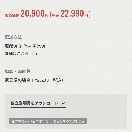
20,900
22,990
(
)
販売価格
円
税込
円
配送方法
宅配便 または 家具便
詳細はこちら
組立・設置費
家具便の場合＋¥2,200（税込）
組立説明書をダウンロード
組立時間大人2名で約10分
商品付属の工具を使用