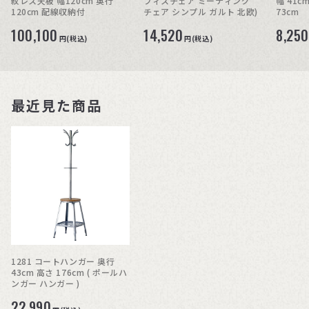
紋レス天板 幅120cm 奥行
フィスチェア ミーティング
幅 41c
120cm 配線収納付
チェア シンプル ガルト 北欧)
73cm
100,100
14,520
8,250
円(税込)
円(税込)
最近見た商品
1281 コートハンガー 奥行
43cm 高さ 176cm ( ポールハ
ンガー ハンガー )
22,990