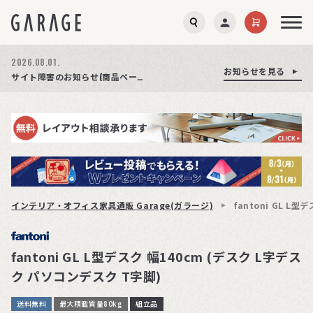
2026.08.01.
お知らせを見る
お知らせを見る
お知らせを見る
商品ページ障害復旧のお知らせ
サイト障害のお知らせ(商品ページが正常に表示されない事象発生)
期間限定プレゼント│レビュー投稿をお待ちしております
インテリア・オフィス家具通販 Garage(ガラージ)
fantoni GL L
fantoni GL L型デスク 幅140cm (デスク L字デス
ク パソコンデスク T字脚)
送料無料
最大積載質量80kg
組立品