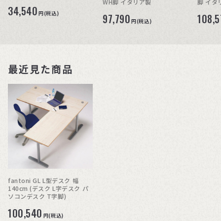
WH脚 イタリア製
脚 イタ
34,540
円(税込)
97,790
108,5
円(税込)
最近見た商品
fantoni GL L型デスク 幅
140cm (デスク L字デスク パ
ソコンデスク T字脚)
100,540
円(税込)