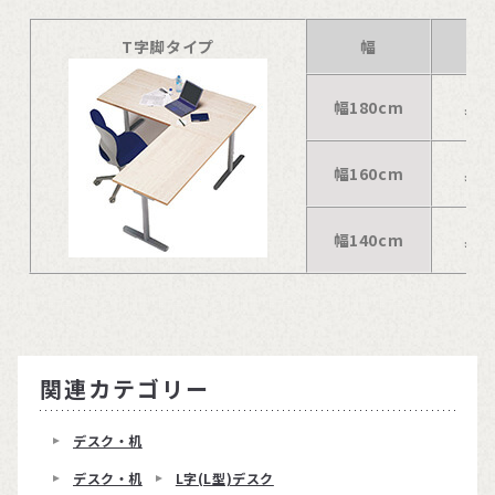
T字脚タイプ
幅
幅180cm
奥行
幅160cm
奥行
幅140cm
奥行
関連カテゴリー
デスク・机
デスク・机
L字(L型)デスク