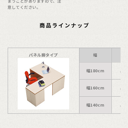
まうことがありますので、注
意してください。
パネル脚タイプ
幅
幅180cm
奥行
幅160cm
奥行
幅140cm
奥行