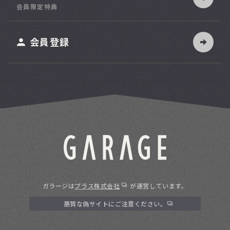
索
会員限定特典
ット
会員登録
ガラージは
プラス株式会社
が運営しています。
悪質な偽サイトにご注意ください。