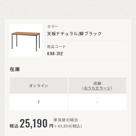
カラー
天板ナチュラル/脚ブラック
商品コード
698-312
在庫
店舗
オンライン
（
おうちガラージ
）
7
-
25,190
家具便の場合
税込
円
＋¥3,850(税込)