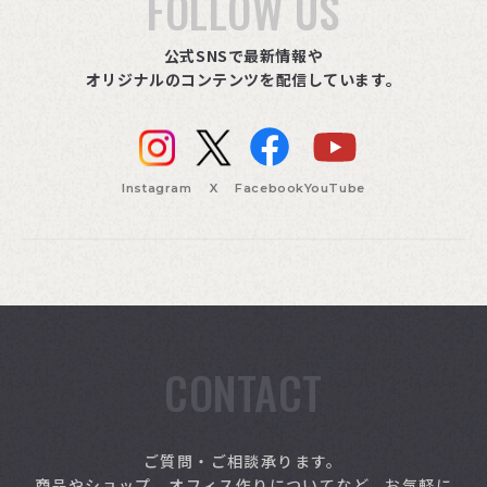
FOLLOW US
公式SNSで最新情報や
オリジナルのコンテンツを配信しています。
Instagram
X
Facebook
YouTube
CONTACT
索
ご質問・ご相談承ります。
商品やショップ、オフィス作りについてなど、お気軽に