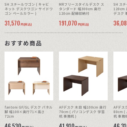
SH スチールワゴン ( キャビ
MRフリースタイルデスク ス
SH ス
ネット デスクワゴン サイドワ
タンダード 幅300cm 奥行
120cm
ゴン ペールカラー )
120cm 配線収納付
デスク 
31,570
191,070
36,0
円(税込)
円(税込)
おすすめ商品
fantoni GF/GL デスク パネル
AFデスク 木目 幅100cm 奥行
AFデスク
脚 幅100×奥行71×高さ
70cm ( パソコンデスク 学習
80cm ( パソコンデスク 学習
72cm
机 事務机 )
机 事務机
46,530
41,910
46,31