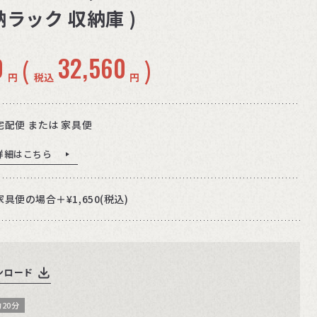
ラック 収納庫 )
0
32,560
(
)
円
税込
円
宅配便 または 家具便
詳細はこちら
家具便の場合＋¥1,650(税込)
ンロード
20分