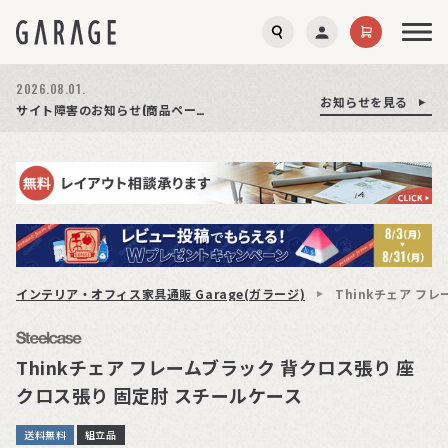
2026.08.03.
2026.08.01.
お知らせを見る
お知らせを見る
お知らせを見る
商品ページ障害復旧のお知らせ
サイト障害のお知らせ(商品ページが正常に表示されない事象発生)
期間限定プレゼント│レビュー投稿をお待ちしております
インテリア・オフィス家具通販 Garage(ガラージ)
Thinkチェア フ
Thinkチェア フレームブラック 背クロス張り 座
クロス張り 固定肘 スチールケース
送料無料
組立品