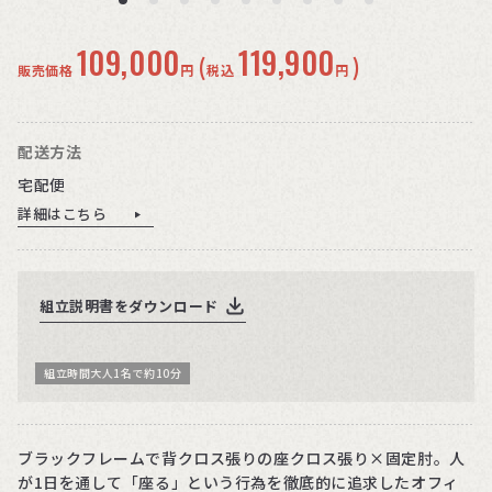
109,000
119,900
(
)
販売価格
円
税込
円
配送方法
宅配便
詳細はこちら
組立説明書をダウンロード
組立時間大人1名で約10分
ブラックフレームで背クロス張りの座クロス張り×固定肘。人
が1日を通して「座る」という行為を徹底的に追求したオフィ