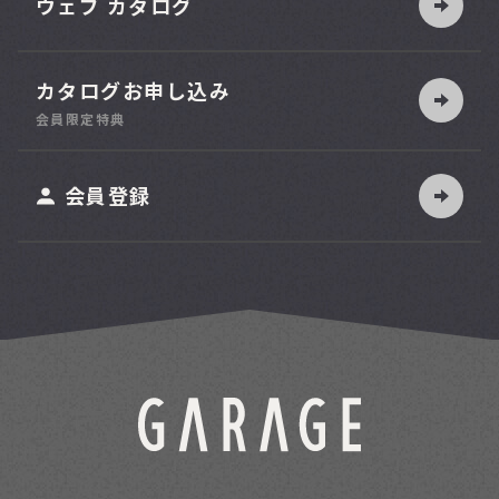
ウェブ カタログ
カタログお申し込み
索
会員限定特典
ット
会員登録