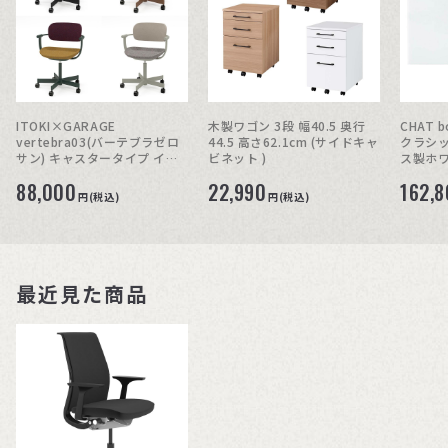
ITOKI×GARAGE
木製ワゴン 3段 幅40.5 奥行
CHAT 
vertebra03(バーテブラゼロ
44.5 高さ62.1cm (サイドキャ
クラシック
サン) キャスタータイプ イ
ビネット )
ス製ホ
トーキ
88,000
22,990
162,
円(税込)
円(税込)
最近見た商品