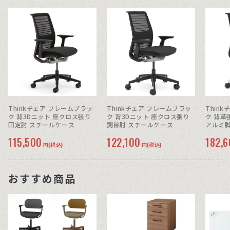
Thinkチェア フレームブラッ
Thinkチェア フレームブラッ
Thin
ク 背3Dニット 座クロス張り
ク 背3Dニット 座クロス張り
ク 背革張り 座革張り 調節肘
固定肘 スチールケース
調節肘 スチールケース
アルミ脚
115,500
122,100
182,
円(税込)
円(税込)
おすすめ商品