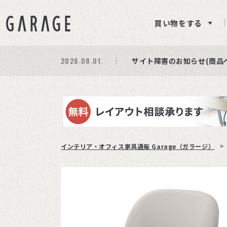
買い物をする
2026.08.01.
期間限定プレゼント│レビ
商品ページ障害復旧のお知
サイト障害のお知らせ(商品
インテリア・オフィス家具通販 Garage（ガラージ）