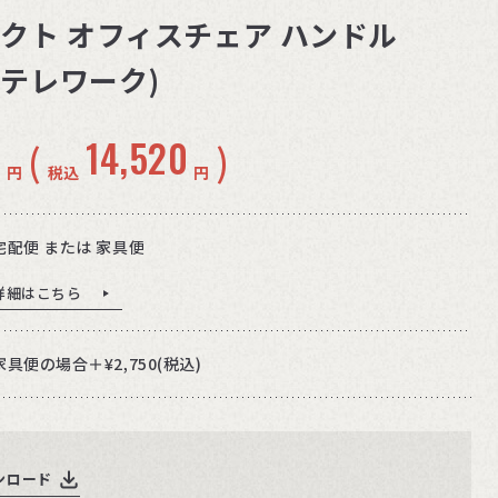
ンパクト オフィスチェア ハンドル
 テレワーク)
0
14,520
(
)
円
税込
円
宅配便 または 家具便
詳細はこちら
家具便の場合＋¥2,750(税込)
ンロード