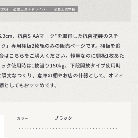
20分
必要工具＋ドライバー
必要工具木槌
行46.2cm、抗菌SIAAマーク*を取得した抗菌塗装のスチー
ック」専用棚板2枚組のみの販売ページです。棚板を追
合はこちらをご購入ください。軽量なのに棚板1枚あた
ック使用時は1枚当り150kg、下段開放タイプ使用時
kgと頑丈なつくり。倉庫の棚やお店の什器として、オフィ
棚としてもおすすめです。
ブラック
カラー