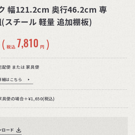
 幅121.2cm 奥行46.2cm 専
組(スチール 軽量 追加棚板)
7,810
(
)
税込
円
宅配便 または 家具便
詳細はこちら
家具便の場合＋¥1,650(税込)
ンロード