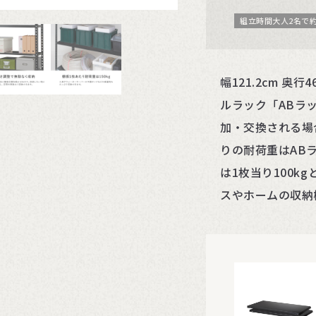
組立時間大人2名で約
幅121.2cm 奥
ルラック「ABラ
加・交換される場
りの耐荷重はABラ
は1枚当り100
スやホームの収納