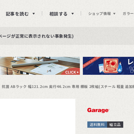
記事を読む
相談する
ショップ情報
ガラー
ュー投稿をお待ちしております
らせ
ページが正常に表示されない事象発生)
抗菌 ABラック 幅121.2cm 奥行46.2cm 専用 棚板 2枚組(スチール 軽量 追加
送料無料
組立品