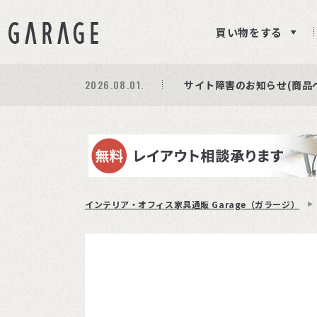
買い物をする
2026.08.01.
期間限定プレゼント│レビ
商品ページ障害復旧のお知
サイト障害のお知らせ(商品
インテリア・オフィス家具通販 Garage（ガラージ）