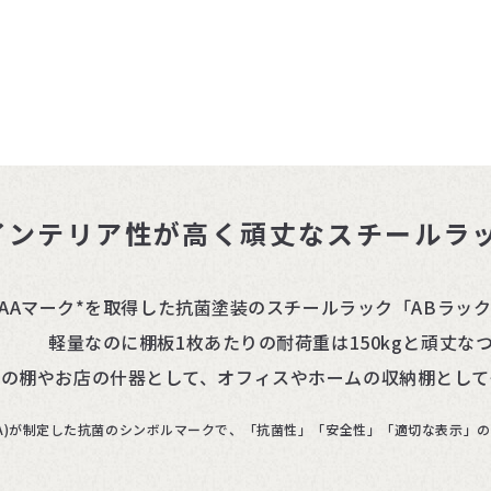
インテリア性が高く頑丈なスチールラ
IAAマーク*を取得した抗菌塗装のスチールラック「ABラッ
軽量なのに棚板1枚あたりの耐荷重は150kgと頑丈な
庫の棚やお店の什器として、オフィスやホームの収納棚として
IAA)が制定した抗菌のシンボルマークで、「抗菌性」「安全性」「適切な表示」