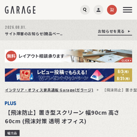
2026.08.01.
お知らせを見る
お知らせを見る
お知らせを見る
商品ページ障害復旧のお知らせ
サイト障害のお知らせ(商品ページが正常に表示されない事象発生)
期間限定プレゼント│レビュー投稿をお待ちしております
インテリア・オフィス家具通販 Garage(ガラージ)
【飛沫防止】置き型ス
【飛沫防止】置き型スクリーン 幅90cm 高さ
60cm (飛沫対策 透明 オフィス)
組立品