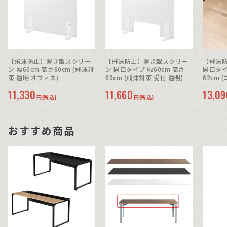
【飛沫防止】置き型スクリー
【飛沫防止】置き型スクリー
【飛沫
ン 幅60cm 高さ60cm (飛沫対
ン 開口タイプ 幅60cm 高さ
開口タイ
策 透明 オフィス)
60cm (飛沫対策 受付 透明)
62cm 
日本製)
11,330
11,660
13,09
円(税込)
円(税込)
おすすめ商品