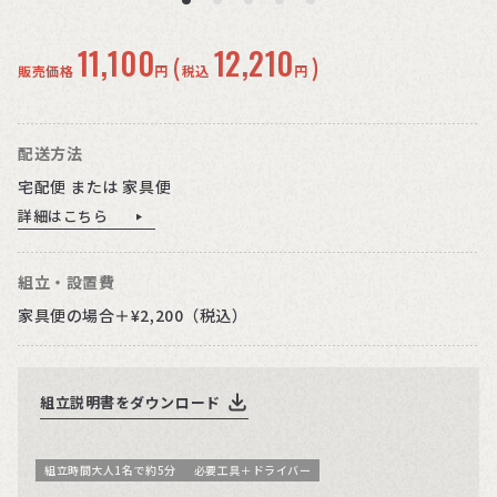
11,100
12,210
(
)
販売価格
円
税込
円
配送方法
宅配便 または 家具便
詳細はこちら
組立・設置費
家具便の場合＋¥2,200（税込）
組立説明書をダウンロード
組立時間大人1名で約5分
必要工具＋ドライバー