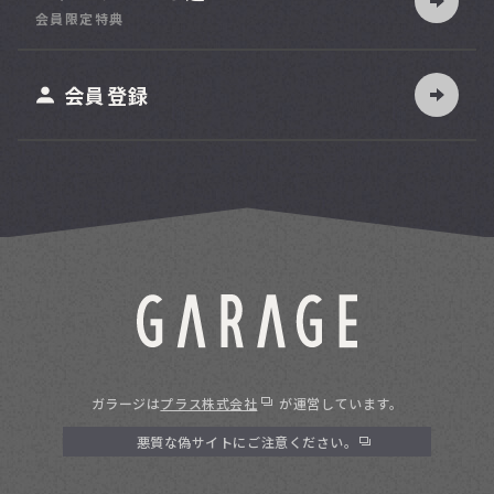
索
会員限定特典
ット
会員登録
ガラージは
プラス株式会社
が運営しています。
悪質な偽サイトにご注意ください。